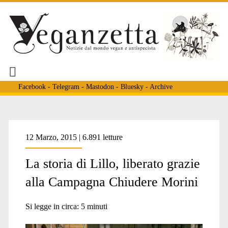
Facebook
-
Telegram
-
Mastodon
-
Bluesky
-
Archive
Tag:
12 Marzo, 2015 | 6.891 letture
La storia di Lillo, liberato grazie
<span>Cani
alla Campagna Chiudere Morini
di
Si legge in circa:
5
minuti