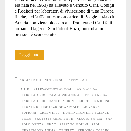
era nata nel 1953) ha allevato e venduto Cani, Conigli
e Roditori per laboratori di vivisezione di tutta Europa
finché, nel 2002, un camion carico di Beagle inviato in
Austria non viene bloccato alla frontiera e i Cani fatti
tornare al lager di San Polo d’Enza, fino ad allora
pressoché sconosciuto.
La
Leggi tutto
storia
di
ANIMALISMO
NOTIZIE SULL'ATTIVISMO
Lillo,
A.L.F.
ALLEVAMENTO ANIMALI
ANIMALI DA
LABORATORIO
CAMPAGNE ANIMALISTE
CANE DA
liberato
LABORATORIO
CANI DI MORINI
CHIUDERE MORINI
grazie
FRONTE DI LIBERAZIONE ANIMALE
GIOVANNA
SOPRANI
GREEN HILL
HUNTINGTON LIFE SCIENCE
alla
LILLO
PROTESTE ANIMALISTE
REGGIO EMILIA
SAN
POLO D'ENZA
SHAC
STEFANO MORINI
STOP
Campagna
HUNTINGDON ANIMAL CRUELTY
VERONICA CORSINI