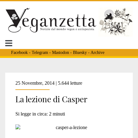
Facebook
-
Telegram
-
Mastodon
-
Bluesky
-
Archive
Tag:
25 Novembre, 2014 | 5.644 letture
La lezione di Casper
<span>cane
Si legge in circa:
2
minuti
studente</span>