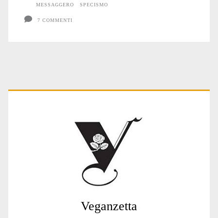
MESSAGGERO
SPECISMO
7 COMMENTI
Primary
Sidebar
Veganzetta