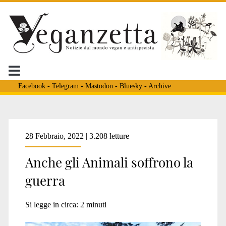
Facebook
-
Telegram
-
Mastodon
-
Bluesky
-
Archive
Tag:
28 Febbraio, 2022 | 3.208 letture
Anche gli Animali soffrono la
<span>bombardamenti
guerra
kiev</span>
Si legge in circa:
2
minuti