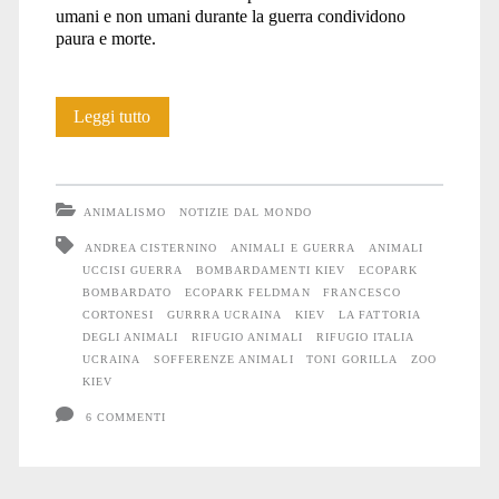
umani e non umani durante la guerra condividono
paura e morte.
Anche
Leggi tutto
gli
Animali
ANIMALISMO
NOTIZIE DAL MONDO
soffrono
ANDREA CISTERNINO
ANIMALI E GUERRA
ANIMALI
UCCISI GUERRA
BOMBARDAMENTI KIEV
ECOPARK
la
BOMBARDATO
ECOPARK FELDMAN
FRANCESCO
guerra
CORTONESI
GURRRA UCRAINA
KIEV
LA FATTORIA
DEGLI ANIMALI
RIFUGIO ANIMALI
RIFUGIO ITALIA
UCRAINA
SOFFERENZE ANIMALI
TONI GORILLA
ZOO
KIEV
6 COMMENTI