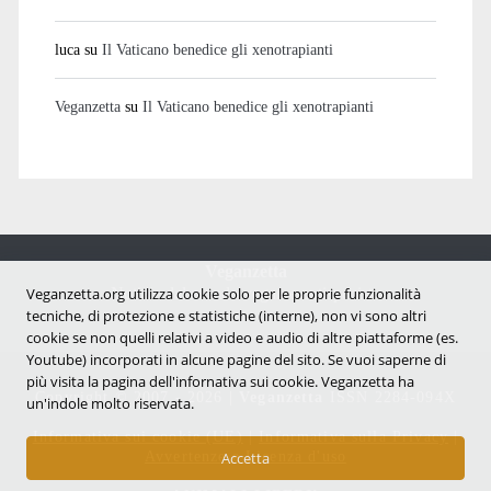
luca
su
Il Vaticano benedice gli xenotrapianti
Veganzetta
su
Il Vaticano benedice gli xenotrapianti
Veganzetta
Notizie dal mondo vegan e antispecista
Veganzetta.org utilizza cookie solo per le proprie funzionalità
tecniche, di protezione e statistiche (interne), non vi sono altri
cookie se non quelli relativi a video e audio di altre piattaforme (es.
Youtube) incorporati in alcune pagine del sito. Se vuoi saperne di
più visita la pagina dell'infornativa sui cookie. Veganzetta ha
Copyright © 2007 - 2026 |
Veganzetta
ISSN 2284-094X
un'indole molto riservata.
Informativa sui cookie (UE)
|
Informativa sulla Privacy
|
Avvertenze e Licenza d'uso
Accetta