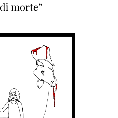
 di morte”
n>