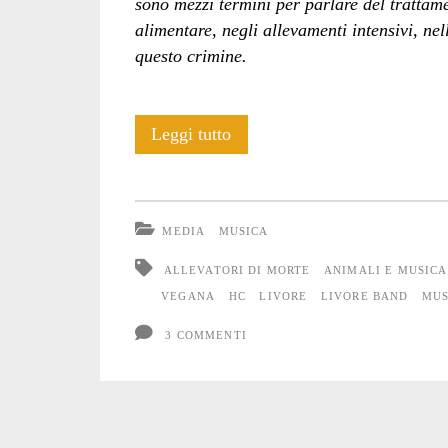
sono mezzi termini per parlare del trattam
alimentare, negli allevamenti intensivi, nel
questo crimine.
Livore:
Leggi tutto
“allevatori
di
MEDIA
MUSICA
morte”
ALLEVATORI DI MORTE
ANIMALI E MUSICA
VEGANA
HC
LIVORE
LIVORE BAND
MUS
3 COMMENTI