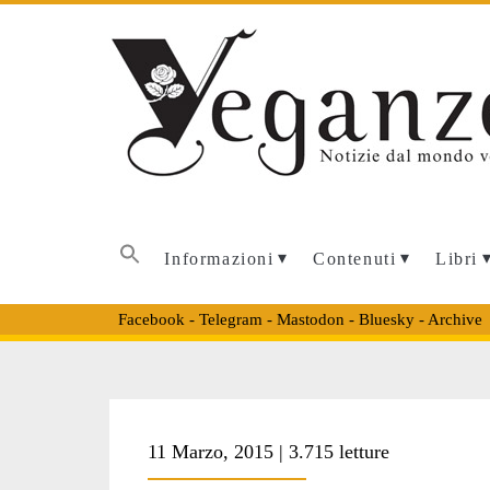
Informazioni
Contenuti
Libri
Facebook
-
Telegram
-
Mastodon
-
Bluesky
-
Archive
Tag:
11 Marzo, 2015 | 3.715 letture
<span>band