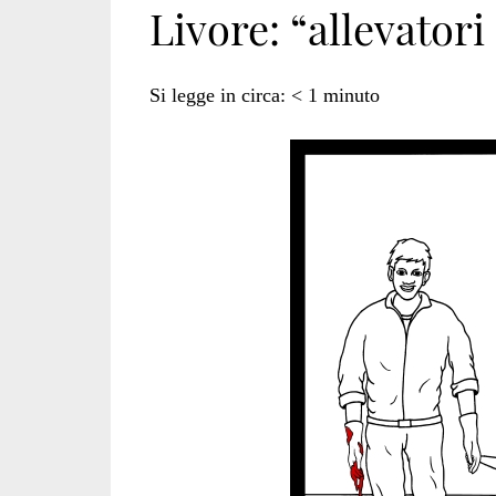
Livore: “allevatori
antispecista</spa
Si legge in circa:
< 1
minuto