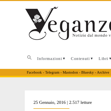
Informazioni
Contenuti
Libri
Facebook
-
Telegram
-
Mastodon
-
Bluesky
-
Archive
Tag:
25 Gennaio, 2016 | 2.517 letture
<span>band