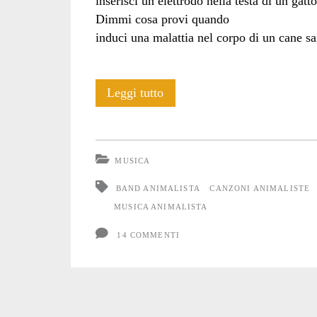
inserisci un elettrodo nella testa di un gatto
Dimmi cosa provi quando
induci una malattia nel corpo di un cane s
Los
Leggi tutto
Fastidios:
“Cruelty
MUSICA
free”
BAND ANIMALISTA
CANZONI ANIMALISTE
MUSICA ANIMALISTA
14 COMMENTI