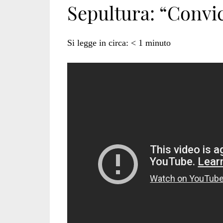
Sepultura: “Convict
animalista</span
Si legge in circa:
< 1
minuto