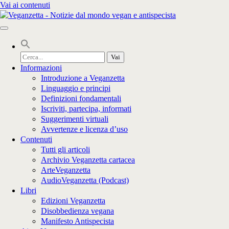
Vai ai contenuti
Cerca
per:
Informazioni
Introduzione a Veganzetta
Linguaggio e principi
Definizioni fondamentali
Iscriviti, partecipa, informati
Suggerimenti virtuali
Avvertenze e licenza d’uso
Contenuti
Tutti gli articoli
Archivio Veganzetta cartacea
ArteVeganzetta
AudioVeganzetta (Podcast)
Libri
Edizioni Veganzetta
Disobbedienza vegana
Manifesto Antispecista