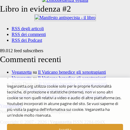
Libro in evidenza #2
RSS degli articoli
RSS dei commenti
RSS dei Podcast
89.012 feed subscribers
Commenti recenti
Veganzetta
su
Il Vaticano benedice gli xenotrapianti
Veganzetta
su
Il Vaticano benedice gli xenotrapianti
Paola Drog
su
Il Vaticano benedice gli xenotrapianti
Veganzetta.org utilizza cookie solo per le proprie funzionalità
luca
su
Il Vaticano benedice gli xenotrapianti
tecniche, di protezione e statistiche (interne), non vi sono altri
Veganzetta
su
Il Vaticano benedice gli xenotrapianti
cookie se non quelli relativi a video e audio di altre piattaforme (es.
Youtube) incorporati in alcune pagine del sito. Se vuoi saperne di
Veganzetta
più visita la pagina dell'infornativa sui cookie. Veganzetta ha
Notizie dal mondo vegan e antispecista
un'indole molto riservata.
Copyright © 2007 - 2026 |
Veganzetta
ISSN 2284-094X
Accetta