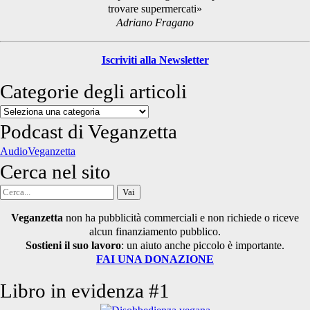
trovare supermercati»
Adriano Fragano
Iscriviti alla Newsletter
Categorie degli articoli
Categorie
degli
Podcast di Veganzetta
articoli
AudioVeganzetta
Cerca nel sito
Cerca
per:
Veganzetta
non ha pubblicità commerciali e non richiede o riceve
alcun finanziamento pubblico.
Sostieni il suo lavoro
: un aiuto anche piccolo è importante.
FAI UNA DONAZIONE
Libro in evidenza #1