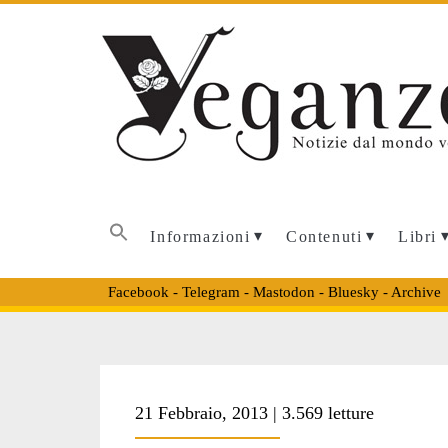
Informazioni
Contenuti
Libri
Facebook
-
Telegram
-
Mastodon
-
Bluesky
-
Archive
Tag:
21 Febbraio, 2013 | 3.569 letture
<span>antispeci