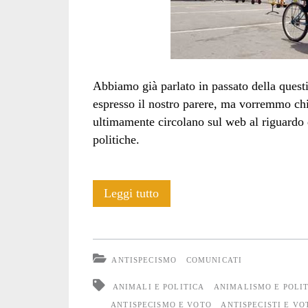
Abbiamo già parlato in passato della ques
espresso il nostro parere, ma vorremmo chi
ultimamente circolano sul web al riguardo di
politiche.
Il
Leggi tutto
voto
degli
ANTISPECISMO
COMUNICATI
antispecisti
ANIMALI E POLITICA
ANIMALISMO E POLI
ANTISPECISMO E VOTO
ANTISPECISTI E VO