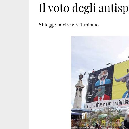
Il voto degli antisp
e
Si legge in circa:
< 1
minuto
elezioni</span>