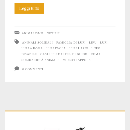
Solidarietà
Leggi tutto
tra
i
ANIMALISMO
NOTIZIE
Lupi
ANIMALI SOLIDALI
FAMIGLIA DI LUPI
LIPU
LUPI
LUPI A ROMA
LUPI ITALIA
LUPI LAZIO
LUPO
DISABILE
OASI LIPU CASTEL DI GUIDO
ROMA
SOLIDARIETÀ ANIMALE
VIDEOTRAPPOLA
8 COMMENTI
Primary