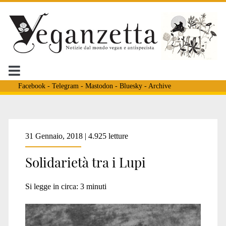
Facebook
-
Telegram
-
Mastodon
-
Bluesky
-
Archive
Tag:
31 Gennaio, 2018 | 4.925 letture
Solidarietà tra i Lupi
<span>animali
Si legge in circa:
3
minuti
solidali</span>