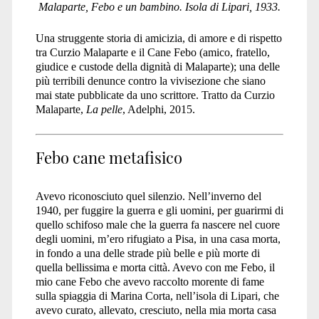
Malaparte, Febo e un bambino. Isola di Lipari, 1933.
animali</span>
Una struggente storia di amicizia, di amore e di rispetto
tra Curzio Malaparte e il Cane Febo (amico, fratello,
giudice e custode della dignità di Malaparte); una delle
più terribili denunce contro la vivisezione che siano
mai state pubblicate da uno scrittore. Tratto da Curzio
Malaparte,
La pelle
, Adelphi, 2015.
Febo cane metafisico
Avevo riconosciuto quel silenzio. Nell’inverno del
1940, per fuggire la guerra e gli uomini, per guarirmi di
quello schifoso male che la guerra fa nascere nel cuore
degli uomini, m’ero rifugiato a Pisa, in una casa morta,
in fondo a una delle strade più belle e più morte di
quella bellissima e morta città. Avevo con me Febo, il
mio cane Febo che avevo raccolto morente di fame
sulla spiaggia di Marina Corta, nell’isola di Lipari, che
avevo curato, allevato, cresciuto, nella mia morta casa