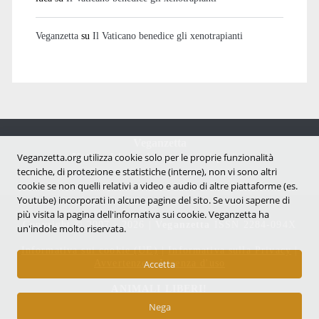
Veganzetta
su
Il Vaticano benedice gli xenotrapianti
Veganzetta
Notizie dal mondo vegan e antispecista
Veganzetta.org utilizza cookie solo per le proprie funzionalità
tecniche, di protezione e statistiche (interne), non vi sono altri
cookie se non quelli relativi a video e audio di altre piattaforme (es.
Youtube) incorporati in alcune pagine del sito. Se vuoi saperne di
più visita la pagina dell'infornativa sui cookie. Veganzetta ha
Copyright © 2007 - 2026 |
Veganzetta
ISSN 2284-094X
un'indole molto riservata.
Informativa sui cookie (UE)
|
Informativa sulla Privacy
|
Avvertenze e Licenza d'uso
Accetta
ANIMALI LIBERI!
Nega