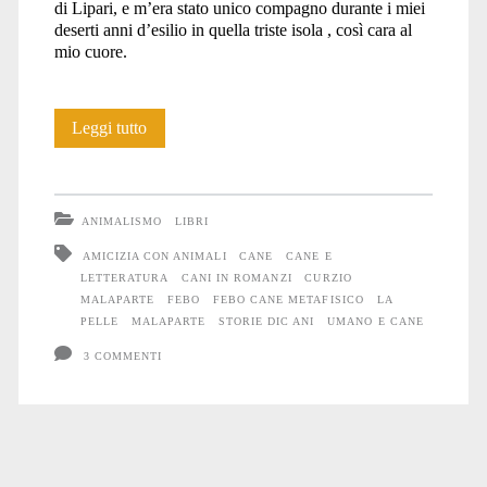
di Lipari, e m’era stato unico compagno durante i miei
deserti anni d’esilio in quella triste isola , così cara al
mio cuore.
Febo
Leggi tutto
Cane
metafisico
ANIMALISMO
LIBRI
AMICIZIA CON ANIMALI
CANE
CANE E
LETTERATURA
CANI IN ROMANZI
CURZIO
MALAPARTE
FEBO
FEBO CANE METAFISICO
LA
PELLE
MALAPARTE
STORIE DIC ANI
UMANO E CANE
3 COMMENTI