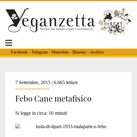
Facebook
-
Telegram
-
Mastodon
-
Bluesky
-
Archive
Tag:
7 Settembre, 2015 | 6.665 letture
Febo Cane metafisico
<span>amicizia
Si legge in circa:
10
minuti
con