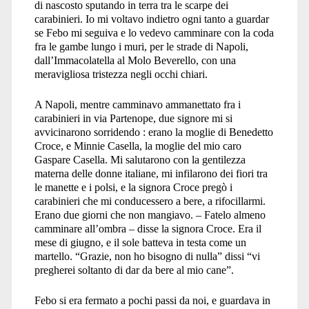
di nascosto sputando in terra tra le scarpe dei
carabinieri. Io mi voltavo indietro ogni tanto a guardar
se Febo mi seguiva e lo vedevo camminare con la coda
fra le gambe lungo i muri, per le strade di Napoli,
dall’Immacolatella al Molo Beverello, con una
meravigliosa tristezza negli occhi chiari.
A Napoli, mentre camminavo ammanettato fra i
carabinieri in via Partenope, due signore mi si
avvicinarono sorridendo : erano la moglie di Benedetto
Croce, e Minnie Casella, la moglie del mio caro
Gaspare Casella. Mi salutarono con la gentilezza
materna delle donne italiane, mi infilarono dei fiori tra
le manette e i polsi, e la signora Croce pregò i
carabinieri che mi conducessero a bere, a rifocillarmi.
Erano due giorni che non mangiavo. – Fatelo almeno
camminare all’ombra – disse la signora Croce. Era il
mese di giugno, e il sole batteva in testa come un
martello. “Grazie, non ho bisogno di nulla” dissi “vi
pregherei soltanto di dar da bere al mio cane”.
Febo si era fermato a pochi passi da noi, e guardava in