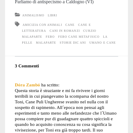
Parliamo di antispecismo a Caldogno (VI)
ANIMALISMO
LIBRI
AMICIZIA CON ANIMALI
CANE
CANE E
LETTERATURA
CANI IN ROMANZI
CURZIO
MALAPARTE
FEBO
FEBO CANE METAFISICO
LA
PELLE
MALAPARTE
STORIE DIC ANI
UMANO E CANE
3 Commenti
Dóra Zambó
ha scritto:
Questa storia è straziante e mi fa rivivere i giorni
terribili in cui piangevamo la scomparsa del nostro
Toni, Cane Puli Ungherese svanito nel nulla con il
sospetto di rapimento. All´epoca non pensai agli
esperimenti e tanto meno alle nefandezze che l´Umano
possa compiere pur di guadagnare quattro spiccioli e
quando ho acquisito conoscenza su cosa significa la
vivisezione, per Toni era già troppo tardi. Il suo