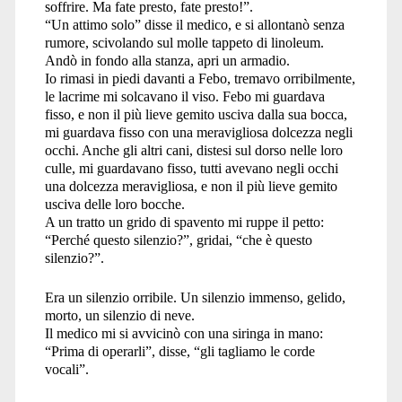
soffrire. Ma fate presto, fate presto!”.
“Un attimo solo” disse il medico, e si allontanò senza
rumore, scivolando sul molle tappeto di linoleum.
Andò in fondo alla stanza, apri un armadio.
Io rimasi in piedi davanti a Febo, tremavo orribilmente,
le lacrime mi solcavano il viso. Febo mi guardava
fisso, e non il più lieve gemito usciva dalla sua bocca,
mi guardava fisso con una meravigliosa dolcezza negli
occhi. Anche gli altri cani, distesi sul dorso nelle loro
culle, mi guardavano fisso, tutti avevano negli occhi
una dolcezza meravigliosa, e non il più lieve gemito
usciva delle loro bocche.
A un tratto un grido di spavento mi ruppe il petto:
“Perché questo silenzio?”, gridai, “che è questo
silenzio?”.
Era un silenzio orribile. Un silenzio immenso, gelido,
morto, un silenzio di neve.
Il medico mi si avvicinò con una siringa in mano:
“Prima di operarli”, disse, “gli tagliamo le corde
vocali”.