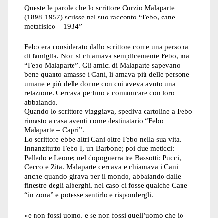
Queste le parole che lo scrittore Curzio Malaparte
(1898-1957) scrisse nel suo racconto “Febo, cane
metafisico – 1934”
Febo era considerato dallo scrittore come una persona
di famiglia. Non si chiamava semplicemente Febo, ma
“Febo Malaparte”. Gli amici di Malaparte sapevano
bene quanto amasse i Cani, li amava più delle persone
umane e più delle donne con cui aveva avuto una
relazione. Cercava perfino a comunicare con loro
abbaiando.
Quando lo scrittore viaggiava, spediva cartoline a Febo
rimasto a casa aventi come destinatario “Febo
Malaparte – Capri”.
Lo scrittore ebbe altri Cani oltre Febo nella sua vita.
Innanzitutto Febo I, un Barbone; poi due meticci:
Pelledo e Leone; nel dopoguerra tre Bassotti: Pucci,
Cecco e Zita. Malaparte cercava e chiamava i Cani
anche quando girava per il mondo, abbaiando dalle
finestre degli alberghi, nel caso ci fosse qualche Cane
“in zona” e potesse sentirlo e rispondergli.
«e non fossi uomo, e se non fossi quell’uomo che io