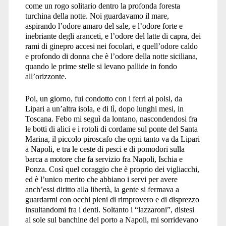
come un rogo solitario dentro la profonda foresta
turchina della notte. Noi guardavamo il mare,
aspirando l’odore amaro del sale, e l’odore forte e
inebriante degli aranceti, e l’odore del latte di capra, dei
rami di ginepro accesi nei focolari, e quell’odore caldo
e profondo di donna che è l’odore della notte siciliana,
quando le prime stelle si levano pallide in fondo
all’orizzonte.
Poi, un giorno, fui condotto con i ferri ai polsi, da
Lipari a un’altra isola, e di lì, dopo lunghi mesi, in
Toscana. Febo mi seguì da lontano, nascondendosi fra
le botti di alici e i rotoli di cordame sul ponte del Santa
Marina, il piccolo piroscafo che ogni tanto va da Lipari
a Napoli, e tra le ceste di pesci e di pomodori sulla
barca a motore che fa servizio fra Napoli, Ischia e
Ponza. Così quel coraggio che è proprio dei vigliacchi,
ed è l’unico merito che abbiano i servi per avere
anch’essi diritto alla libertà, la gente si fermava a
guardarmi con occhi pieni di rimprovero e di disprezzo
insultandomi fra i denti. Soltanto i “lazzaroni”, distesi
al sole sul banchine del porto a Napoli, mi sorridevano