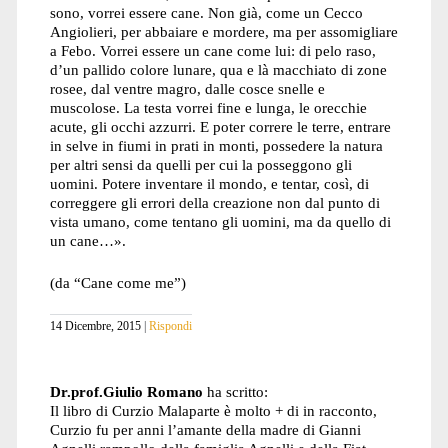
sono, vorrei essere cane. Non già, come un Cecco
Angiolieri, per abbaiare e mordere, ma per assomigliare
a Febo. Vorrei essere un cane come lui: di pelo raso,
d’un pallido colore lunare, qua e là macchiato di zone
rosee, dal ventre magro, dalle cosce snelle e
muscolose. La testa vorrei fine e lunga, le orecchie
acute, gli occhi azzurri. E poter correre le terre, entrare
in selve in fiumi in prati in monti, possedere la natura
per altri sensi da quelli per cui la posseggono gli
uomini. Potere inventare il mondo, e tentar, così, di
correggere gli errori della creazione non dal punto di
vista umano, come tentano gli uomini, ma da quello di
un cane…».
(da “Cane come me”)
14 Dicembre, 2015
Rispondi
Dr.prof.Giulio Romano
ha scritto:
Il libro di Curzio Malaparte è molto + di in racconto,
Curzio fu per anni l’amante della madre di Gianni