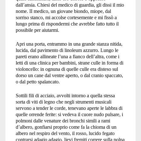
dall’ansia. Chiesi del medico di guardia, gli dissi il mio
nome. II medico, un giovane biondo, miope, dal
sorriso stanco, mi accolse cortesemente e mi fissò a
lungo prima di rispondermi che avrebbe fatto tutto il
possibile per aiutarmi.
Apri una porta, entrammo in una grande stanza nitida,
lucida, dal pavimento di linoleum azzurro. Lungo le
pareti erano allineate l’una a fianco dell’altra, come i
letti di una clinica per bambini, strane culle in forma di
violoncello: in ognuna di quelle culle era disteso sul
dorso un cane dal ventre aperto, o dal cranio spaccato,
o dal petto spalancato.
Sottili fili di acciaio, avvolti intorno a quella stessa
sorta di viti di legno che negli strumenti musicali
servono a tender le corde, tenevano aperte le labbra di
quelle orrende ferite: si vedeva il cuore nudo pulsare, i
polmoni dalle venature dei bronchi simili a rami
d’albero, gonfiarsi proprio come fa la chioma di un
albero nel respiro del vento, il rosso, lucido fegato
contrarsi adagio adagio, lievi fremiti correre sulla polpa