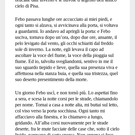
cielo di Pisa.
Febo passava lunghe ore accucciato ai miei piedi, e
ogni tanto si alzava, si avvicinava alla porta, si voltava
a guardarmi. Io andavo ad aprirgli la porta: e Febo
usciva, tornava dopo un’ora, dopo due ore, ansante, il
pelo levigato dal vento, gli occhi schiariti dal freddo
sole di inverno. La notte, egli levava il capo ad
ascoltare la voce del fiume, la voce della pioggia sul
fiume. Ed io, talvolta svegliandomi, sentivo in me il
suo sguardo tiepido e lieve, quella sua presenza viva e
affettuosa nella stanza buia, e quella sua tristezza, quel
suo deserto presentimento della morte.
Un giorno Febo uscì, e non tornò più. Lo aspettai fino
a sera, e scesa la notte corsi per le strade, chiamandolo
per nome. Tornai a casa a notte alta, mi buttai sul letto,
col viso verso la porta socchiusa. Ogni tanto mi
affacciavo alla finestra, e lo chiamavo a lungo,
gridando. All’alba corsi nuovamente per le strade
deserte, fra le mute facciate delle case che, sotto il cielo
livido, parevano di carta sporca. Non appena si fece