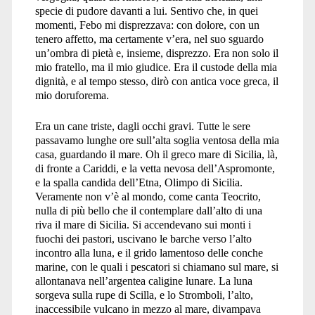
specie di pudore davanti a lui. Sentivo che, in quei
momenti, Febo mi disprezzava: con dolore, con un
tenero affetto, ma certamente v’era, nel suo sguardo
un’ombra di pietà e, insieme, disprezzo. Era non solo il
mio fratello, ma il mio giudice. Era il custode della mia
dignità, e al tempo stesso, dirò con antica voce greca, il
mio doruforema.
Era un cane triste, dagli occhi gravi. Tutte le sere
passavamo lunghe ore sull’alta soglia ventosa della mia
casa, guardando il mare. Oh il greco mare di Sicilia, là,
di fronte a Cariddi, e la vetta nevosa dell’Aspromonte,
e la spalla candida dell’Etna, Olimpo di Sicilia.
Veramente non v’è al mondo, come canta Teocrito,
nulla di più bello che il contemplare dall’alto di una
riva il mare di Sicilia. Si accendevano sui monti i
fuochi dei pastori, uscivano le barche verso l’alto
incontro alla luna, e il grido lamentoso delle conche
marine, con le quali i pescatori si chiamano sul mare, si
allontanava nell’argentea caligine lunare. La luna
sorgeva sulla rupe di Scilla, e lo Stromboli, l’alto,
inaccessibile vulcano in mezzo al mare, divampava