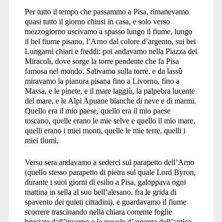
Per tutto il tempo che passammo a Pisa, rimanevamo
quasi tutto il giorno chiusi in casa, e solo verso
mezzogiorno uscivamo a spasso lungo il fiume, lungo
il bel fiume pisano, l’Arno dal colore d’argento, sui bei
Lungarni chiari e freddi: poi andavamo nella Piazza dei
Miracoli, dove sorge la torre pendente che fa Pisa
famosa nel mondo. Salivamo sulla torre, e da lassù
miravamo la pianura pisana fino a Livorno, fino a
Massa, e le pinete, e il mare laggiù, la palpebra lucente
del mare, e le Alpi Apuane bianche di neve e di marmi.
Quello era il mio paese, quello era il mio paese
toscano, quelle erano le mie selve e quello il mio mare,
quelli erano i miei monti, quelle le mie terre, quelli i
miei fiumi.
Verso sera andavamo a sederci sul parapetto dell’Arno
(quello stesso parapetto di pietra sul quale Lord Byron,
durante i suoi giorni di esilio a Pisa, galoppava ogni
mattina in sella al suo bell’alesano, fra le grida di
spavento dei quieti cittadini), e guardavamo il fiume
scorrere trascinando nella chiara corrente foglie
bruciate dall’inverno e le nuvole d’argento dell’antico