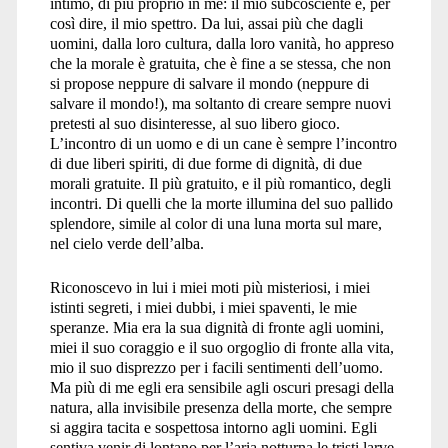
intimo, di più proprio in me: il mio subcosciente e, per
così dire, il mio spettro. Da lui, assai più che dagli
uomini, dalla loro cultura, dalla loro vanità, ho appreso
che la morale è gratuita, che è fine a se stessa, che non
si propose neppure di salvare il mondo (neppure di
salvare il mondo!), ma soltanto di creare sempre nuovi
pretesti al suo disinteresse, al suo libero gioco.
L’incontro di un uomo e di un cane è sempre l’incontro
di due liberi spiriti, di due forme di dignità, di due
morali gratuite. Il più gratuito, e il più romantico, degli
incontri. Di quelli che la morte illumina del suo pallido
splendore, simile al color di una luna morta sul mare,
nel cielo verde dell’alba.
Riconoscevo in lui i miei moti più misteriosi, i miei
istinti segreti, i miei dubbi, i miei spaventi, le mie
speranze. Mia era la sua dignità di fronte agli uomini,
miei il suo coraggio e il suo orgoglio di fronte alla vita,
mio il suo disprezzo per i facili sentimenti dell’uomo.
Ma più di me egli era sensibile agli oscuri presagi della
natura, alla invisibile presenza della morte, che sempre
si aggira tacita e sospettosa intorno agli uomini. Egli
sentiva venir di lontano per l’aria notturna le tristi larve