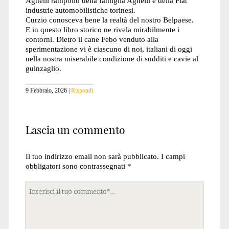
Agnelli rampollo della famiglia Agnelli e della Fiat
industrie automobilistiche torinesi.
Curzio conosceva bene la realtà del nostro Belpaese.
E in questo libro storico ne rivela mirabilmente i
contorni. Dietro il cane Febo venduto alla
sperimentazione vi è ciascuno di noi, italiani di oggi
nella nostra miserabile condizione di sudditi e cavie al
guinzaglio.
9 Febbraio, 2026
Rispondi
Lascia un commento
Il tuo indirizzo email non sarà pubblicato.
I campi
obbligatori sono contrassegnati
*
Tuo
commento