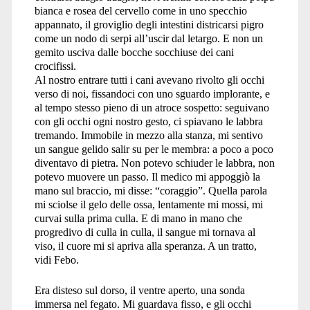
bianca e rosea del cervello come in uno specchio
appannato, il groviglio degli intestini districarsi pigro
come un nodo di serpi all’uscir dal letargo. E non un
gemito usciva dalle bocche socchiuse dei cani
crocifissi.
Al nostro entrare tutti i cani avevano rivolto gli occhi
verso di noi, fissandoci con uno sguardo implorante, e
al tempo stesso pieno di un atroce sospetto: seguivano
con gli occhi ogni nostro gesto, ci spiavano le labbra
tremando. Immobile in mezzo alla stanza, mi sentivo
un sangue gelido salir su per le membra: a poco a poco
diventavo di pietra. Non potevo schiuder le labbra, non
potevo muovere un passo. Il medico mi appoggiò la
mano sul braccio, mi disse: “coraggio”. Quella parola
mi sciolse il gelo delle ossa, lentamente mi mossi, mi
curvai sulla prima culla. E di mano in mano che
progredivo di culla in culla, il sangue mi tornava al
viso, il cuore mi si apriva alla speranza. A un tratto,
vidi Febo.
Era disteso sul dorso, il ventre aperto, una sonda
immersa nel fegato. Mi guardava fisso, e gli occhi