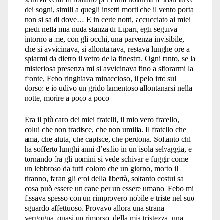
dei sogni, simili a quegli insetti morti che il vento porta
non si sa di dove… E in certe notti, accucciato ai miei
piedi nella mia nuda stanza di Lipari, egli seguiva
intorno a me, con gli occhi, una parvenza invisibile,
che si avvicinava, si allontanava, restava lunghe ore a
spiarmi da dietro il vetro della finestra. Ogni tanto, se la
misteriosa presenza mi si avvicinava fino a sfiorarmi la
fronte, Febo ringhiava minaccioso, il pelo irto sul
dorso: e io udivo un grido lamentoso allontanarsi nella
notte, morire a poco a poco.
Era il più caro dei miei fratelli, il mio vero fratello,
colui che non tradisce, che non umilia. Il fratello che
ama, che aiuta, che capisce, che perdona. Soltanto chi
ha sofferto lunghi anni d’esilio in un’isola selvaggia, e
tornando fra gli uomini si vede schivar e fuggir come
un lebbroso da tutti coloro che un giorno, morto il
tiranno, faran gli eroi della libertà, soltanto costui sa
cosa può essere un cane per un essere umano. Febo mi
fissava spesso con un rimprovero nobile e triste nel suo
sguardo affettuoso. Provavo allora una strana
vergogna, quasi un rimorso, della mia tristezza, una