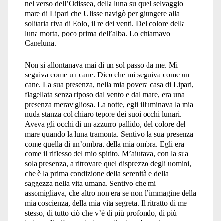
nel verso dell’Odissea, della luna su quel selvaggio
mare di Lipari che Ulisse navigò per giungere alla
solitaria riva di Eolo, il re dei venti. Del colore della
luna morta, poco prima dell’alba. Lo chiamavo
Caneluna.
Non si allontanava mai di un sol passo da me. Mi
seguiva come un cane. Dico che mi seguiva come un
cane. La sua presenza, nella mia povera casa di Lipari,
flagellata senza riposo dal vento e dal mare, era una
presenza meravigliosa. La notte, egli illuminava la mia
nuda stanza col chiaro tepore dei suoi occhi lunari.
Aveva gli occhi di un azzurro pallido, del colore del
mare quando la luna tramonta. Sentivo la sua presenza
come quella di un’ombra, della mia ombra. Egli era
come il riflesso del mio spirito. M’aiutava, con la sua
sola presenza, a ritrovare quel disprezzo degli uomini,
che è la prima condizione della serenità e della
saggezza nella vita umana. Sentivo che mi
assomigliava, che altro non era se non l’immagine della
mia coscienza, della mia vita segreta. Il ritratto di me
stesso, di tutto ciò che v’è di più profondo, di più