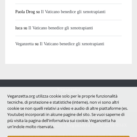
Paola Drog
su
Il Vaticano benedice gli xenotrapianti
luca
su
Il Vaticano benedice gli xenotrapianti
Veganzetta
su
Il Vaticano benedice gli xenotrapianti
Veganzetta
Notizie dal mondo vegan e antispecista
Veganzetta.org utilizza cookie solo per le proprie funzionalità
tecniche, di protezione e statistiche (interne), non vi sono altri
cookie se non quelli relativi a video e audio di altre piattaforme (es.
Youtube) incorporati in alcune pagine del sito. Se vuoi saperne di
più visita la pagina dell'infornativa sui cookie. Veganzetta ha
Copyright © 2007 - 2026 |
Veganzetta
ISSN 2284-094X
un'indole molto riservata.
Informativa sui cookie (UE)
|
Informativa sulla Privacy
|