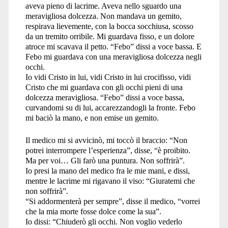
aveva pieno di lacrime. Aveva nello sguardo una
meravigliosa dolcezza. Non mandava un gemito,
respirava lievemente, con la bocca socchiusa, scosso
da un tremito orribile. Mi guardava fisso, e un dolore
atroce mi scavava il petto. “Febo” dissi a voce bassa. E
Febo mi guardava con una meravigliosa dolcezza negli
occhi.
Io vidi Cristo in lui, vidi Cristo in lui crocifisso, vidi
Cristo che mi guardava con gli occhi pieni di una
dolcezza meravigliosa. “Febo” dissi a voce bassa,
curvandomi su di lui, accarezzandogli la fronte. Febo
mi baciò la mano, e non emise un gemito.
Il medico mi si avvicinò, mi toccò il braccio: “Non
potrei interrompere l’esperienza”, disse, “è proibito.
Ma per voi… Gli farò una puntura. Non soffrirà”.
Io presi la mano del medico fra le mie mani, e dissi,
mentre le lacrime mi rigavano il viso: “Giuratemi che
non soffrirà”.
“Si addormenterà per sempre”, disse il medico, “vorrei
che la mia morte fosse dolce come la sua”.
Io dissi: “Chiuderò gli occhi. Non voglio vederlo