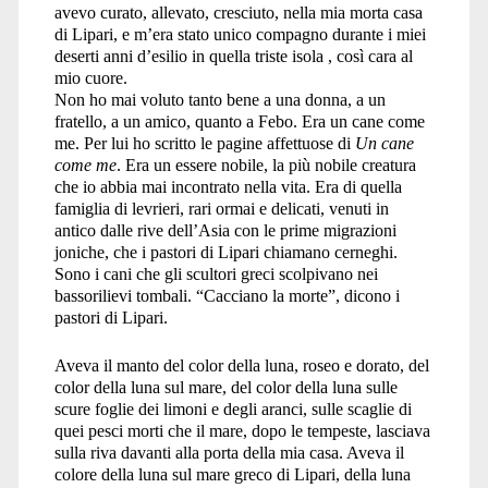
avevo curato, allevato, cresciuto, nella mia morta casa
di Lipari, e m’era stato unico compagno durante i miei
deserti anni d’esilio in quella triste isola , così cara al
mio cuore.
Non ho mai voluto tanto bene a una donna, a un
fratello, a un amico, quanto a Febo. Era un cane come
me. Per lui ho scritto le pagine affettuose di
Un cane
come me
. Era un essere nobile, la più nobile creatura
che io abbia mai incontrato nella vita. Era di quella
famiglia di levrieri, rari ormai e delicati, venuti in
antico dalle rive dell’Asia con le prime migrazioni
joniche, che i pastori di Lipari chiamano cerneghi.
Sono i cani che gli scultori greci scolpivano nei
bassorilievi tombali. “Cacciano la morte”, dicono i
pastori di Lipari.
Aveva il manto del color della luna, roseo e dorato, del
color della luna sul mare, del color della luna sulle
scure foglie dei limoni e degli aranci, sulle scaglie di
quei pesci morti che il mare, dopo le tempeste, lasciava
sulla riva davanti alla porta della mia casa. Aveva il
colore della luna sul mare greco di Lipari, della luna