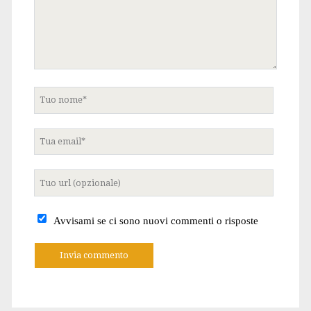
Tuo
nome
Tua
email
Tuo
sito
internet
Avvisami se ci sono nuovi commenti o risposte
A
l