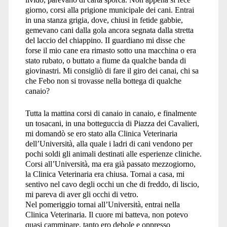
giorno, corsi alla prigione municipale dei cani. Entrai
in una stanza grigia, dove, chiusi in fetide gabbie,
gemevano cani dalla gola ancora segnata dalla stretta
del laccio del chiappino. II guardiano mi disse che
forse il mio cane era rimasto sotto una macchina o era
stato rubato, o buttato a fiume da qualche banda di
giovinastri. Mi consigliò di fare il giro dei canai, chi sa
che Febo non si trovasse nella bottega di qualche
canaio?
Tutta la mattina corsi di canaio in canaio, e finalmente
un tosacani, in una botteguccia di Piazza dei Cavalieri,
mi domandò se ero stato alla Clinica Veterinaria
dell’Università, alla quale i ladri di cani vendono per
pochi soldi gli animali destinati alle esperienze cliniche.
Corsi all’Università, ma era già passato mezzogiorno,
la Clinica Veterinaria era chiusa. Tornai a casa, mi
sentivo nel cavo degli occhi un che di freddo, di liscio,
mi pareva di aver gli occhi di vetro.
Nel pomeriggio tornai all’Università, entrai nella
Clinica Veterinaria. Il cuore mi batteva, non potevo
quasi camminare, tanto ero debole e oppresso