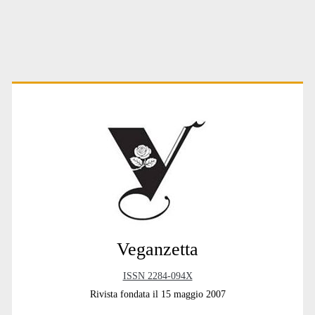
t
e
r
n
a
t
Primary
i
v
e
:
Sidebar
Veganzetta
ISSN 2284-094X
Rivista fondata il 15 maggio 2007