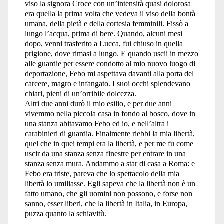
viso la signora Croce con un’intensità quasi dolorosa
era quella la prima volta che vedeva il viso della bontà
umana, della pietà e della cortesia femminili. Fissò a
lungo l’acqua, prima di bere. Quando, alcuni mesi
dopo, venni trasferito a Lucca, fui chiuso in quella
prigione, dove rimasi a lungo. E quando uscii in mezzo
alle guardie per essere condotto al mio nuovo luogo di
deportazione, Febo mi aspettava davanti alla porta del
carcere, magro e infangato. I suoi occhi splendevano
chiari, pieni di un’orribile dolcezza.
Altri due anni durò il mio esilio, e per due anni
vivemmo nella piccola casa in fondo al bosco, dove in
una stanza abitavamo Febo ed io, e nell’altra i
carabinieri di guardia. Finalmente riebbi la mia libertà,
quel che in quei tempi era la libertà, e per me fu come
uscir da una stanza senza finestre per entrare in una
stanza senza mura. Andammo a star di casa a Roma: e
Febo era triste, pareva che lo spettacolo della mia
libertà lo umiliasse. Egli sapeva che la libertà non è un
fatto umano, che gli uomini non possono, e forse non
sanno, esser liberi, che la libertà in Italia, in Europa,
puzza quanto la schiavitù.