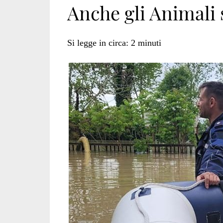
Anche gli Animali 
animali</span>
Si legge in circa:
2
minuti