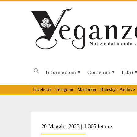
Informazioni
Contenuti
Libri
Facebook
-
Telegram
-
Mastodon
-
Bluesky
-
Archive
Tag:
20 Maggio, 2023 | 1.305 letture
<span>aiuto