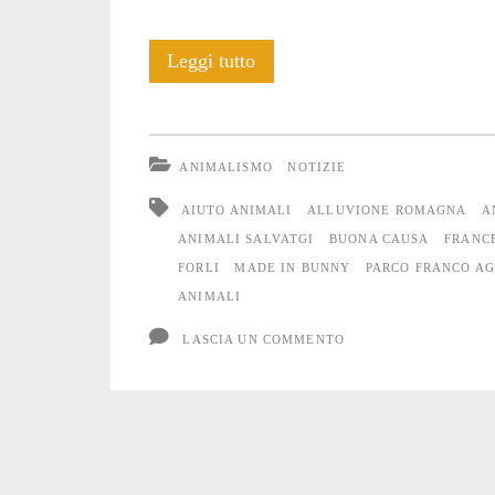
Anche
Leggi tutto
gli
Animali
ANIMALISMO
NOTIZIE
soffrono
AIUTO ANIMALI
ALLUVIONE ROMAGNA
A
l’alluvione
ANIMALI SALVATGI
BUONA CAUSA
FRANC
FORLI
MADE IN BUNNY
PARCO FRANCO A
#2
ANIMALI
LASCIA UN COMMENTO