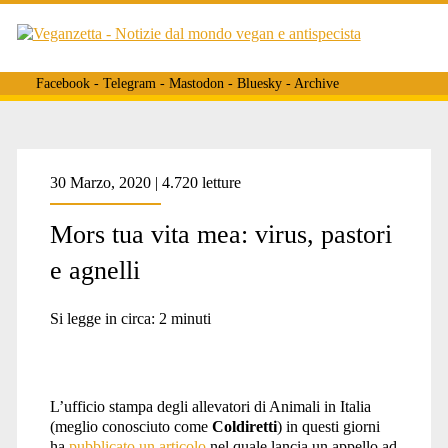
Facebook
-
Telegram
-
Mastodon
-
Bluesky
-
Archive
Tag:
30 Marzo, 2020 | 4.720 letture
Mors tua vita mea: virus, pastori
<span>agnello</span>
e agnelli
Si legge in circa:
2
minuti
L’ufficio stampa degli allevatori di Animali in Italia
(meglio conosciuto come
Coldiretti
) in questi giorni
ha
pubblicato un articolo
nel quale lancia un appello ad