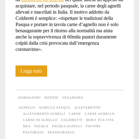
acquistare, nel periodo pasquale, la carne degli agnelli
allevati e macellati in Italia. Il motivo addotto da
Coldiretti è semplice: «rispettare le tradizioni della
Pasqua e portare in tavola carne d’agnello non è solo
benaugurante per il ritorno alla normalità ma aiuta
anche la sopravvivenza di 60mila pastori duramente
colpiti dalla crisi provocata dall’emergenza
coronavirus».
Mors
Leggi tutto
tua
vita
ANIMALISMO
NOTIZIE
VEGANISMO
mea:
AGNELLO
AGNELLO PASQUA
ALLEVAMENTO
ALLEVAMENTO AGNELLI
CARNE
CARNE AGNELLO
virus,
CARNE DI AGNELLO
COLDIRETTI
MORS TUA VITA
pastori
MEA
PASQUA
PASQUA AGNELLI
PASTORI
PASTORIZIA
TRANSUMANZA
e