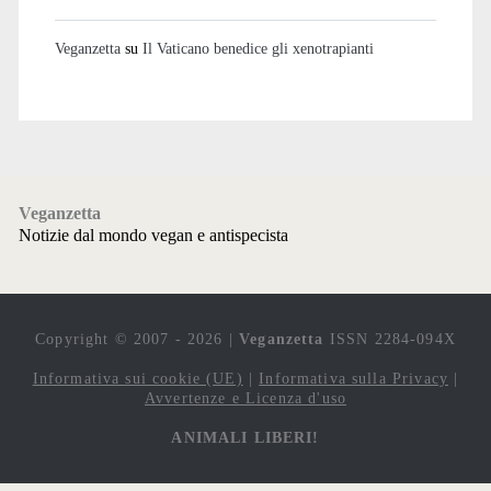
Veganzetta
su
Il Vaticano benedice gli xenotrapianti
Veganzetta
Notizie dal mondo vegan e antispecista
Copyright © 2007 - 2026 |
Veganzetta
ISSN 2284-094X
Informativa sui cookie (UE)
|
Informativa sulla Privacy
|
Avvertenze e Licenza d'uso
ANIMALI LIBERI!