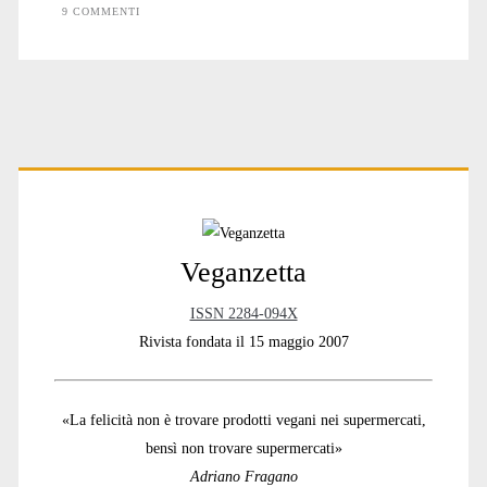
9 COMMENTI
agnelli
Primary
Sidebar
Veganzetta
ISSN 2284-094X
Rivista fondata il 15 maggio 2007
«La felicità non è trovare prodotti vegani nei supermercati,
bensì non trovare supermercati»
Adriano Fragano