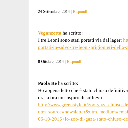
24 Settembre, 2014
Rispondi
Veganzetta
ha scritto:
I tre Leoni sono stati portati via dal lager:
ht
portati-in-salvo-tre-leoni-prigionieri-dell
8 Ottobre, 2014
Rispondi
Paola Re
ha scritto:
Ho appena letto che è stato chiuso definitiv
ora si tira un sospiro di sollievo
http://www.greenstyle.it/zoo-gaza-chiuso-d
utm_source=newsletter&utm_medium=emai
06-10-2016+lo-zoo-di-gaza-stato-chiuso-de