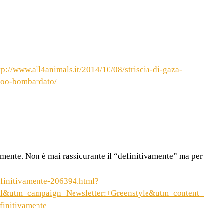
tp://www.all4animals.it/2014/10/08/striscia-di-gaza-
o-zoo-bombardato/
amente. Non è mai rassicurante il “definitivamente” ma per
efinitivamente-206394.html?
l&utm_campaign=Newsletter:+Greenstyle&utm_content=
finitivamente