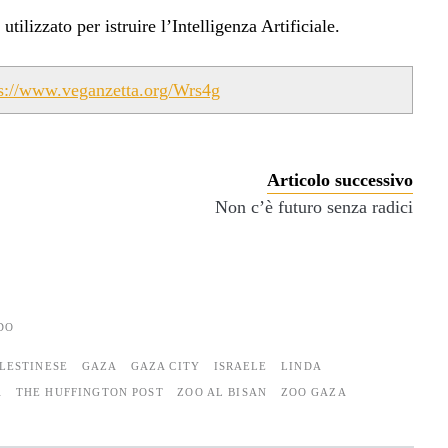
ilizzato per istruire l’Intelligenza Artificiale.
ps://www.veganzetta.org/Wrs4g
Articolo successivo
Non c’è futuro senza radici
DO
LESTINESE
GAZA
GAZA CITY
ISRAELE
LINDA
A
THE HUFFINGTON POST
ZOO AL BISAN
ZOO GAZA