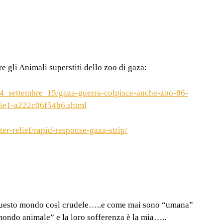
e gli Animali superstiti dello zoo di gaza:
i/14_settembre_15/gaza-guerra-colpisce-anche-zoo-86-
95e1-a222c06f54b6.shtml
ter-relief/rapid-response-gaza-strip/
questo mondo così crudele…..e come mai sono “umana”
mondo animale” e la loro sofferenza è la mia…..