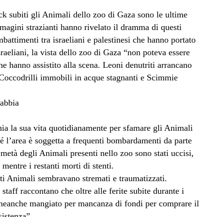
hock subiti gli Animali dello zoo di Gaza sono le ultime
mmagini strazianti hanno rivelato il dramma di questi
battimenti tra israeliani e palestinesi che hanno portato
sraeliani, la vista dello zoo di Gaza “non poteva essere
he hanno assistito alla scena. Leoni denutriti arrancano
, Coccodrilli immobili in acque stagnanti e Scimmie
gabbia
ia la sua vita quotidianamente per sfamare gli Animali
hé l’area è soggetta a frequenti bombardamenti da parte
metà degli Animali presenti nello zoo sono stati uccisi,
mentre i restanti morti di stenti.
ti Animali sembravano stremati e traumatizzati.
taff raccontano che oltre alle ferite subite durante i
eanche mangiato per mancanza di fondi per comprare il
sistenza”.