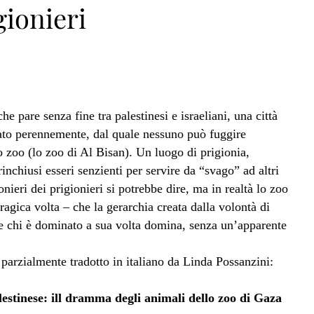
gionieri
che pare senza fine tra palestinesi e israeliani, una città
diato perennemente, dal quale nessuno può fuggire
oo (lo zoo di Al Bisan). Un luogo di prigionia,
nchiusi esseri senzienti per servire da “svago” ad altri
ionieri dei prigionieri si potrebbe dire, ma in realtà lo zoo
ragica volta – che la gerarchia creata dalla volontà di
 chi è dominato a sua volta domina, senza un’apparente
parzialmente tradotto in italiano da Linda Possanzini:
alestinese: ill dramma degli animali dello zoo di Gaza