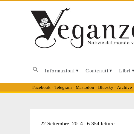
Informazioni
Contenuti
Libri
Facebook
-
Telegram
-
Mastodon
-
Bluesky
-
Archive
22 Settembre, 2014 | 6.354 letture