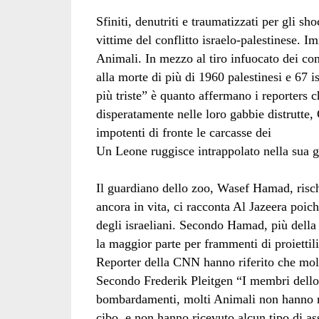
Sfiniti, denutriti e traumatizzati per gli s
vittime del conflitto israelo-palestinese. I
Animali. In mezzo al tiro infuocato dei com
alla morte di più di 1960 palestinesi e 67 i
più triste” è quanto affermano i reporters c
disperatamente nelle loro gabbie distrutte
impotenti di fronte le carcasse dei
Un Leone ruggisce intrappolato nella sua 
Il guardiano dello zoo, Wasef Hamad, risch
ancora in vita, ci racconta Al Jazeera poic
degli israeliani. Secondo Hamad, più della 
la maggior parte per frammenti di proiettili 
Reporter della CNN hanno riferito che mol
Secondo Frederik Pleitgen “I membri dello s
bombardamenti, molti Animali non hanno n
cibo, e non hanno ricevuto alcun tipo di as