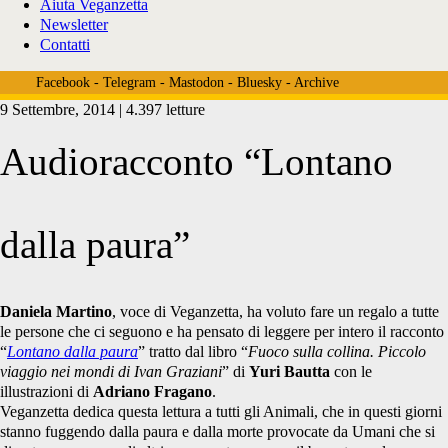
Aiuta Veganzetta
Newsletter
Contatti
Facebook
-
Telegram
-
Mastodon
-
Bluesky
-
Archive
9 Settembre, 2014 | 4.397 letture
Audioracconto “Lontano
dalla paura”
Daniela Martino
, voce di Veganzetta, ha voluto fare un regalo a tutte
le persone che ci seguono e ha pensato di leggere per intero il racconto
“
Lontano dalla paura
” tratto dal libro “
Fuoco sulla collina. Piccolo
viaggio nei mondi di Ivan Graziani
” di
Yuri Bautta
con le
illustrazioni di
Adriano Fragano
.
Veganzetta dedica questa lettura a tutti gli Animali, che in questi giorni
stanno fuggendo dalla paura e dalla morte provocate da Umani che si