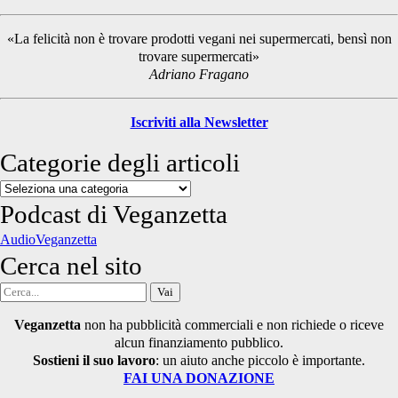
Sidebar
«La felicità non è trovare prodotti vegani nei supermercati, bensì non
trovare supermercati»
Adriano Fragano
Iscriviti alla Newsletter
Categorie degli articoli
Categorie
degli
Podcast di Veganzetta
articoli
AudioVeganzetta
Cerca nel sito
Cerca
per:
Veganzetta
non ha pubblicità commerciali e non richiede o riceve
alcun finanziamento pubblico.
Sostieni il suo lavoro
: un aiuto anche piccolo è importante.
FAI UNA DONAZIONE