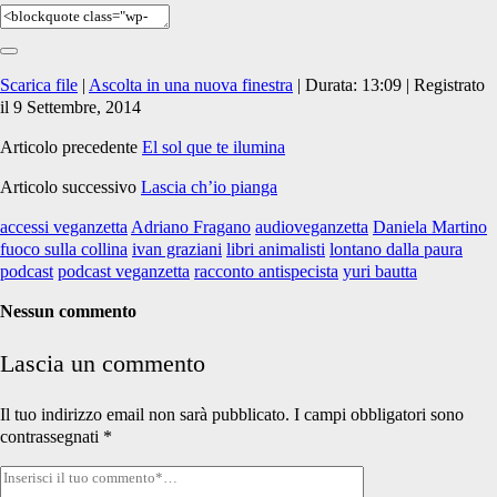
Scarica file
|
Ascolta in una nuova finestra
|
Durata: 13:09
|
Registrato
il 9 Settembre, 2014
Articolo precedente
El sol que te ilumina
Articolo successivo
Lascia ch’io pianga
accessi veganzetta
Adriano Fragano
audioveganzetta
Daniela Martino
fuoco sulla collina
ivan graziani
libri animalisti
lontano dalla paura
podcast
podcast veganzetta
racconto antispecista
yuri bautta
Nessun commento
Lascia un commento
Il tuo indirizzo email non sarà pubblicato.
I campi obbligatori sono
contrassegnati
*
Tuo