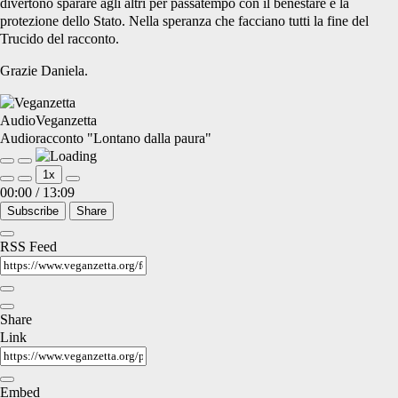
divertono sparare agli altri per passatempo con il benestare e la
protezione dello Stato. Nella speranza che facciano tutti la fine del
Trucido del racconto.
Grazie Daniela.
AudioVeganzetta
Audioracconto "Lontano dalla paura"
Play
Pause
1x
Episode
Episode
00:00
/
13:09
Subscribe
Share
RSS Feed
Share
Link
Embed