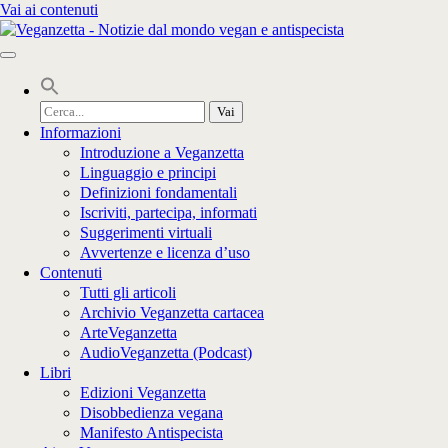
Vai ai contenuti
Cerca
per:
Informazioni
Introduzione a Veganzetta
Linguaggio e principi
Definizioni fondamentali
Iscriviti, partecipa, informati
Suggerimenti virtuali
Avvertenze e licenza d’uso
Contenuti
Tutti gli articoli
Archivio Veganzetta cartacea
ArteVeganzetta
AudioVeganzetta (Podcast)
Libri
Edizioni Veganzetta
Disobbedienza vegana
Manifesto Antispecista