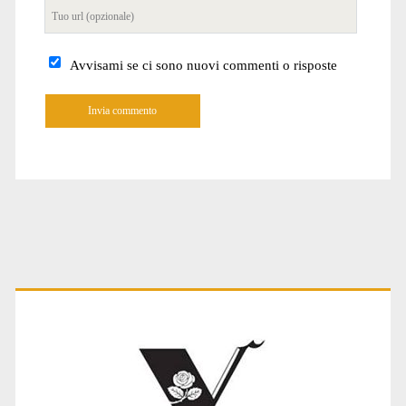
Tuo
sito
internet
Avvisami se ci sono nuovi commenti o risposte
A
l
t
e
r
n
a
t
Primary
i
v
e
:
Sidebar