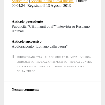
Scarica file
|
Ascolta in una nuova finestra
|
Durata:
SHARE
00:04:24
|
Registrato il 13 Agosto, 2013
RSS FEED
LINK
Articolo precedente
EMBED
Pubblicità “CHI mangi oggi?” intervista su Restiamo
Animali
Articolo successivo
Audioracconto “Lontano dalla paura”
AUDIOVEGANZETTA
EL SOL QUE TE ILUMINA
MUSICA
ANIMALISTA
MUSICA ANTISPECISTA
MÚSICA CONTRA
LA REPRESIÓN
PODCAST
SONIA ESPANA RIBERA
WILLY FUEGO
Nessun commento