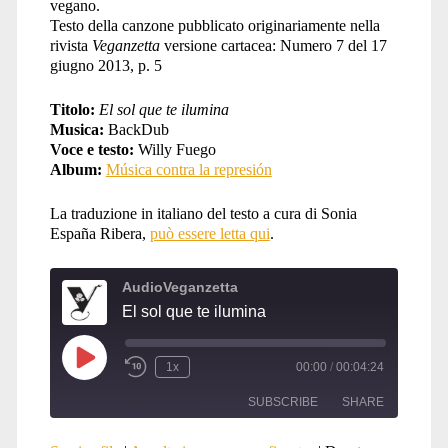
vegano.
Testo della canzone pubblicato originariamente nella
rivista
Veganzetta
versione cartacea: Numero 7 del 17
giugno 2013, p. 5
Titolo:
El sol que te ilumina
Musica:
BackDub
Voce e testo:
Willy Fuego
Album:
Música contra la represión
La traduzione in italiano del testo a cura di Sonia
España Ribera,
può essere letta qui
.
AudioVeganzetta
El sol que te ilumina
Play
1x
00:00
/
00:04:24
Episode
SUBSCRIBE
SHARE