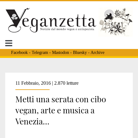
Facebook
-
Telegram
-
Mastodon
-
Bluesky
-
Archive
11 Febbraio, 2016 | 2.870 letture
Metti una serata con cibo
vegan, arte e musica a
Venezia…