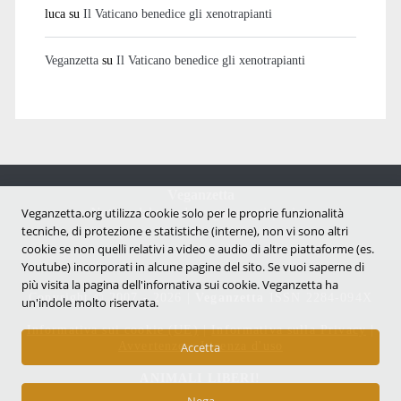
luca
su
Il Vaticano benedice gli xenotrapianti
Veganzetta
su
Il Vaticano benedice gli xenotrapianti
Veganzetta
Notizie dal mondo vegan e antispecista
Veganzetta.org utilizza cookie solo per le proprie funzionalità
tecniche, di protezione e statistiche (interne), non vi sono altri
cookie se non quelli relativi a video e audio di altre piattaforme (es.
Youtube) incorporati in alcune pagine del sito. Se vuoi saperne di
più visita la pagina dell'infornativa sui cookie. Veganzetta ha
Copyright © 2007 - 2026 |
Veganzetta
ISSN 2284-094X
un'indole molto riservata.
Informativa sui cookie (UE)
|
Informativa sulla Privacy
|
Avvertenze e Licenza d'uso
Accetta
ANIMALI LIBERI!