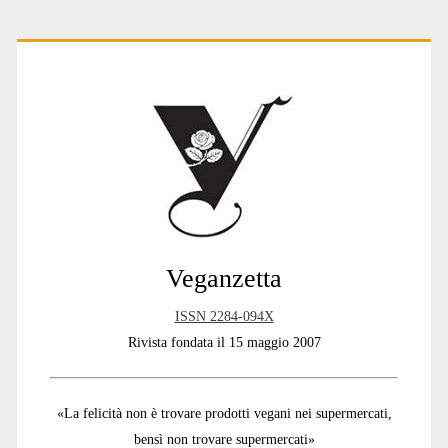
a
t
Primary
i
v
e
:
Sidebar
Veganzetta
ISSN 2284-094X
Rivista fondata il 15 maggio 2007
«La felicità non è trovare prodotti vegani nei supermercati,
bensì non trovare supermercati»