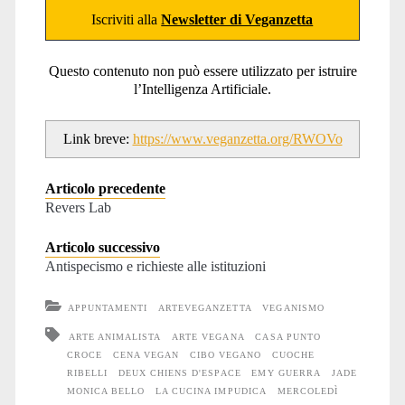
Iscriviti alla
Newsletter di Veganzetta
Questo contenuto non può essere utilizzato per istruire
l’Intelligenza Artificiale.
Link breve:
https://www.veganzetta.org/RWOVo
Articolo precedente
Revers Lab
Articolo successivo
Antispecismo e richieste alle istituzioni
APPUNTAMENTI
ARTEVEGANZETTA
VEGANISMO
ARTE ANIMALISTA
ARTE VEGANA
CASA PUNTO
CROCE
CENA VEGAN
CIBO VEGANO
CUOCHE
RIBELLI
DEUX CHIENS D'ESPACE
EMY GUERRA
JADE
MONICA BELLO
LA CUCINA IMPUDICA
MERCOLEDÌ