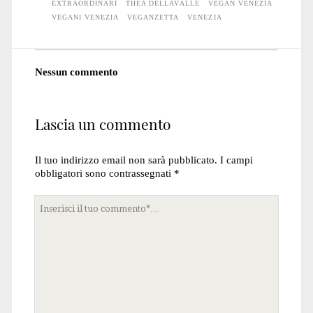
EXTRAORDINARI
THEA DELLAVALLE
VEGAN VENEZIA
VEGANI VENEZIA
VEGANZETTA
VENEZIA
Nessun commento
Lascia un commento
Il tuo indirizzo email non sarà pubblicato.
I campi
obbligatori sono contrassegnati
*
Tuo
commento