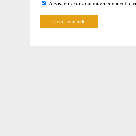
Avvisami se ci sono nuovi commenti o r
A
l
t
e
r
n
a
t
i
v
e
: