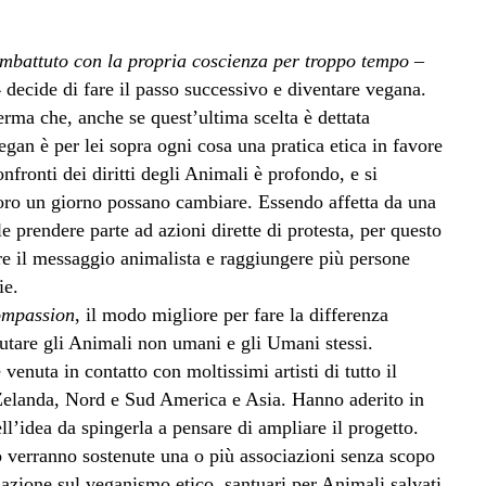
mbattuto con la propria coscienza per troppo tempo
–
decide di fare il passo successivo e diventare vegana.
erma che, anche se quest’ultima scelta è dettata
vegan è per lei sopra ogni cosa una pratica etica in favore
fronti dei diritti degli Animali è profondo, e si
oro un giorno possano cambiare. Essendo affetta da una
le prendere parte ad azioni dirette di protesta, per questo
ere il messaggio animalista e raggiungere più persone
ie.
ompassion
, il modo migliore per fare la differenza
iutare gli Animali non umani e gli Umani stessi.
enuta in contatto con moltissimi artisti di tutto il
Zelanda, Nord e Sud America e Asia. Hanno aderito in
dell’idea da spingerla a pensare di ampliare il progetto.
 verranno sostenute una o più associazioni senza scopo
mazione sul veganismo etico, santuari per Animali salvati,