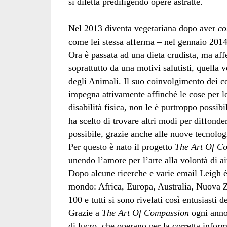
si diletta prediligendo opere astratte.
Nel 2013 diventa vegetariana dopo aver
co
come lei stessa afferma – nel gennaio 2014 
Ora è passata ad una dieta crudista, ma aff
soprattutto da una motivi salutisti, quella 
degli Animali. Il suo coinvolgimento dei con
impegna attivamente affinché le cose per l
disabilità fisica, non le è purtroppo possibi
ha scelto di trovare altri modi per diffond
possibile, grazie anche alle nuove tecnolog
Per questo è nato il progetto
The Art Of C
unendo l’amore per l’arte alla volontà di a
Dopo alcune ricerche e varie email Leigh è v
mondo: Africa, Europa, Australia, Nuova 
100 e tutti si sono rivelati così entusiasti 
Grazie a
The Art Of Compassion
ogni anno
di lucro, che operano per la corretta infor