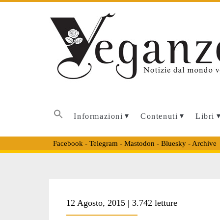
Informazioni
Contenuti
Libri
Facebook
-
Telegram
-
Mastodon
-
Bluesky
-
Archive
12 Agosto, 2015 | 3.742 letture