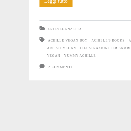
Angela
Leggi tutto
Susini:
Achille’s
ARTEVEGANZETTA
Books
ACHILLE VEGAN BOY
ACHILLE'S BOOKS
A
ARTISTI VEGAN
ILLUSTRAZIONI PER BAMBI
VEGAN
YUMMY ACHILLE
2 COMMENTI