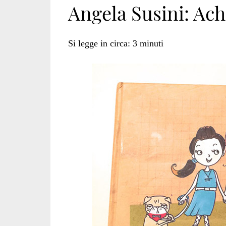
Angela Susini: Ach
Achille</span>
Si legge in circa:
3
minuti