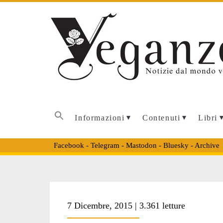
Informazioni
Contenuti
Libri
Facebook
-
Telegram
-
Mastodon
-
Bluesky
-
Archive
Tag:
7 Dicembre, 2015 | 3.361 letture
<span>Yummy