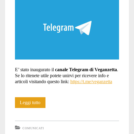
telegram</span>
E’ stato inaugurato il
canale Telegram di Veganzetta
.
Se lo ritenete utile potete unirvi per ricevere info e
articoli visitando questo link:
https://t.me/veganzetta
Il
Leggi tutto
canale
Telegram
COMUNICATI