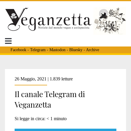
Facebook
-
Telegram
-
Mastodon
-
Bluesky
-
Archive
Tag:
26 Maggio, 2021 | 1.839 letture
Il canale Telegram di
<span>veganzetta
Veganzetta
su
Si legge in circa:
< 1
minuto