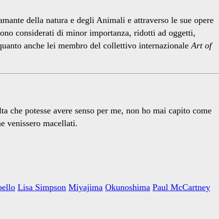
’amante della natura e degli Animali e attraverso le sue opere
gono considerati di minor importanza, ridotti ad oggetti,
n quanto anche lei membro del collettivo internazionale
Art of
celta che potesse avere senso per me, non ho mai capito come
e venissero macellati.
bello
Lisa Simpson
Miyajima
Okunoshima
Paul McCartney