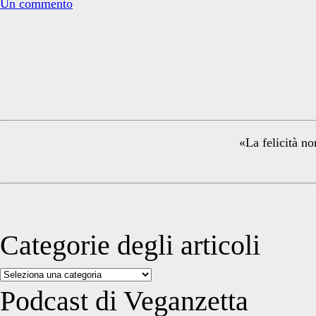
Un commento
Primary
Sidebar
«La felicità no
Categorie degli articoli
Categorie
degli
Podcast di Veganzetta
articoli