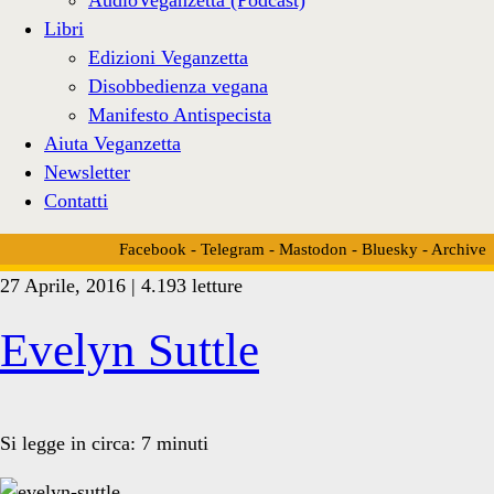
Libri
Edizioni Veganzetta
Disobbedienza vegana
Manifesto Antispecista
Aiuta Veganzetta
Newsletter
Contatti
Facebook
-
Telegram
-
Mastodon
-
Bluesky
-
Archive
27 Aprile, 2016 | 4.193 letture
Tag:
Evelyn Suttle
<span>Simpsons</span>
Si legge in circa:
7
minuti