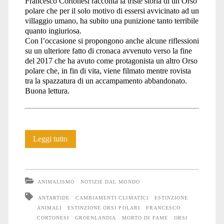
Francesco Cortonesi racconta la triste storia di un Orso
polare che per il solo motivo di essersi avvicinato ad un
villaggio umano, ha subito una punizione tanto terribile
quanto ingiuriosa.
Con l’occasione si propongono anche alcune riflessioni
su un ulteriore fatto di cronaca avvenuto verso la fine
del 2017 che ha avuto come protagonista un altro Orso
polare che, in fin di vita, viene filmato mentre rovista
tra la spazzatura di un accampamento abbandonato.
Buona lettura.
Storie
Leggi tutto
di
Orsi
ANIMALISMO
NOTIZIE DAL MONDO
vittime
ANTARTIDE
CAMBIAMENTI CLIMATICI
ESTINZIONE
ANIMALI
ESTINZIONE ORSI POLARI
FRANCESCO
degli
CORTONESI
GROENLANDIA
MORTO DI FAME
ORSI