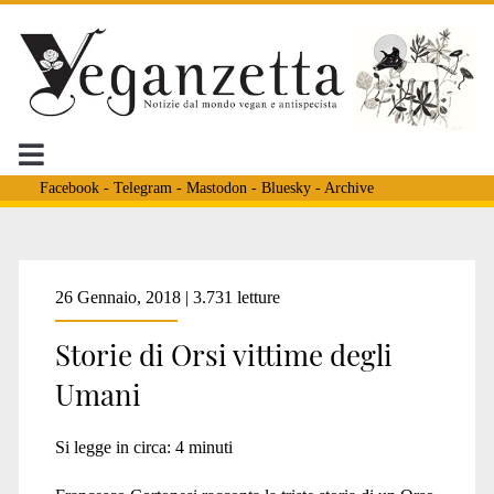
Facebook
-
Telegram
-
Mastodon
-
Bluesky
-
Archive
Tag:
26 Gennaio, 2018 | 3.731 letture
Storie di Orsi vittime degli
<span>SeaLegacy</spa
Umani
Si legge in circa:
4
minuti