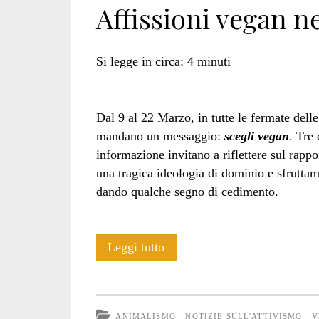
Affissioni vegan n
di
Si legge in circa:
4
minuti
Hope</span>
Dal 9 al 22 Marzo, in tutte le fermate dell
mandano un messaggio:
scegli vegan
. Tre
informazione invitano a riflettere sul rapp
una tragica ideologia di dominio e sfrutta
dando qualche segno di cedimento.
Affissioni
Leggi tutto
vegan
nella
ANIMALISMO
NOTIZIE SULL'ATTIVISMO
V