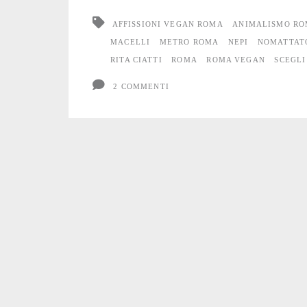
metro
AFFISSIONI VEGAN ROMA
ANIMALISMO R
di
MACELLI
METRO ROMA
NEPI
NOMATTAT
RITA CIATTI
ROMA
ROMA VEGAN
SCEGLI
Roma
2 COMMENTI