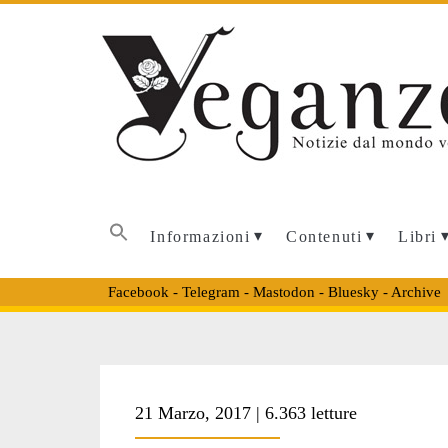
Informazioni
Contenuti
Libri
Facebook
-
Telegram
-
Mastodon
-
Bluesky
-
Archive
Tag:
21 Marzo, 2017 | 6.363 letture
<span>rifugio