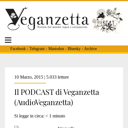
Facebook
-
Telegram
-
Mastodon
-
Bluesky
-
Archive
Tag:
10 Marzo, 2015 | 5.033 letture
Il PODCAST di Veganzetta
<span>registrazioni
(AudioVeganzetta)
audio</span>
Si legge in circa:
< 1
minuto