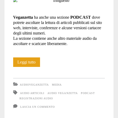
Veganzetta
ha anche una sezione
PODCAST
dove
potrete ascoltare la lettura di articoli pubblicati sul sito
web, interviste, conferenze e alcune versioni cartacee
degli ultimi numeri.
La sezione contiene anche altro materiale audio da
ascoltare e scaricare liberamente.
Il
Leggi tutto
PODCAST
di
AUDIOVEGANZETTA
MEDIA
Veganzetta
AUDIO ARTICOLI
AUDIO VEGANZETTA
PODCAST
REGISTRAZIONI AUDIO
(AudioVeganzetta)
LASCIA UN COMMENTO