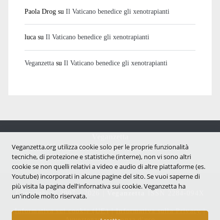
Paola Drog
su
Il Vaticano benedice gli xenotrapianti
luca
su
Il Vaticano benedice gli xenotrapianti
Veganzetta
su
Il Vaticano benedice gli xenotrapianti
Veganzetta
Notizie dal mondo vegan e antispecista
Veganzetta.org utilizza cookie solo per le proprie funzionalità
tecniche, di protezione e statistiche (interne), non vi sono altri
cookie se non quelli relativi a video e audio di altre piattaforme (es.
Youtube) incorporati in alcune pagine del sito. Se vuoi saperne di
più visita la pagina dell'infornativa sui cookie. Veganzetta ha
Copyright © 2007 - 2026 |
Veganzetta
ISSN 2284-094X
un'indole molto riservata.
Informativa sui cookie (UE)
|
Informativa sulla Privacy
|
Avvertenze e Licenza d'uso