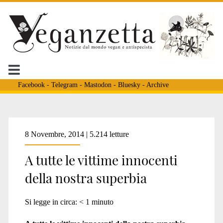
Facebook
-
Telegram
-
Mastodon
-
Bluesky
-
Archive
Tag:
8 Novembre, 2014 | 5.214 letture
A tutte le vittime innocenti
<span>poesia
della nostra superbia
an
Si legge in circa:
< 1
minuto