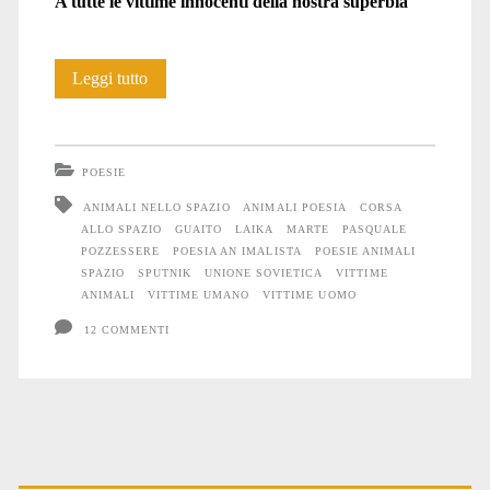
A tutte le vittime innocenti della nostra superbia
imalista</span>
A
Leggi tutto
tutte
le
POESIE
vittime
ANIMALI NELLO SPAZIO
ANIMALI POESIA
CORSA
ALLO SPAZIO
GUAITO
LAIKA
MARTE
PASQUALE
innocenti
POZZESSERE
POESIA AN IMALISTA
POESIE ANIMALI
della
SPAZIO
SPUTNIK
UNIONE SOVIETICA
VITTIME
ANIMALI
VITTIME UMANO
VITTIME UOMO
nostra
12 COMMENTI
superbia