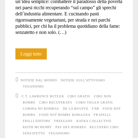
un’idea semplice: combattere il paradosso della povertà
nei paesi ricchi recuperando “sul campo” gli sprechi
dell´industria alimentare. E cucinando pasti
rigorosamente vegetariani, per strada e nei parchi
pubblici, per chi ha il problema quotidiano della fame:
senzatetto e non solo. (…)
Food
Leggi tutto
Not
Bombs
NOTIZIE DAL MONDO
NOTIZIE SULL'ATTIVISMO
VEGANISMO
C.T. LAWRENCE BUTLER
CIBO GRATIS
CIBO NON
BOMBE
CIBO RECUPERATO
COBO VEGAN GRATIS
COMIDA NO BOMBAS
DE LA BOUFFE
FNB
FOOD NOT
BOMBS
FOOD NOT BOMBS ROMAGNA
FRATELLI
FRILLI EDITORE
FREEGANS
KAFKA COLLECTIVE
KEITH MCHENRY
PAS DES BOMBES
RECUPERO CIBO
SENZATETTO
VEGANISMO