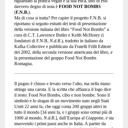
riguardato la pratica vegan e la sua etica, uno di essi
davvero degno di nota è
FOOD NOT BOMBS
(
F.N.B.
).
Ma di cosa si tratta? Per capire il progetto F.N.B. si
riportano si seguito estratti dei testi di presentazione
della versione italiana del libro “Food Not Bombs” a
cura di C.T. Lawrence Butler e Keith McHenry (i
fondatori di F.N.B,
N.d.R.
), tradotto in italiano da
Kafka Collective e pubblicato da Fratelli Frilli Editore
del 2002, della seconda versione americana del libro, e
la presentazione del gruppo Food Not Bombs
Romagna.
Il pugno è chiuso e levato verso l’alto, ma nella mano
stringe una carota. E la scritta che affianca il logo dice
il resto: Food Not Bombs, cibo e non bombe. Sono il
simbolo e lo slogan di un movimento nato negli Stati
Uniti 22 anni fa, che oggi conta 200 gruppi attivi in
tutto il mondo [34 anni fa, e i gruppi sono ormai più di
1000 al mondo,
N.d.R.
], dall’Europa al Giappone, e sta
muovendo i primi passi anche in Italia. A partire da