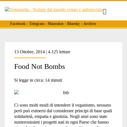
Facebook
-
Telegram
-
Mastodon
-
Bluesky
-
Archive
Tag:
13 Ottobre, 2014 | 4.125 letture
Food Not Bombs
<span>pas
Si legge in circa:
14
minuti
des
Ci sono molti modi di intendere il veganismo, nessuno
però può esimersi dal considerare principi di base quali
Bombes</span>
solidarietà, empatia e giustizia. Negli anni sono state
numerosissimi i progetti nati in ogni Paese che hanno