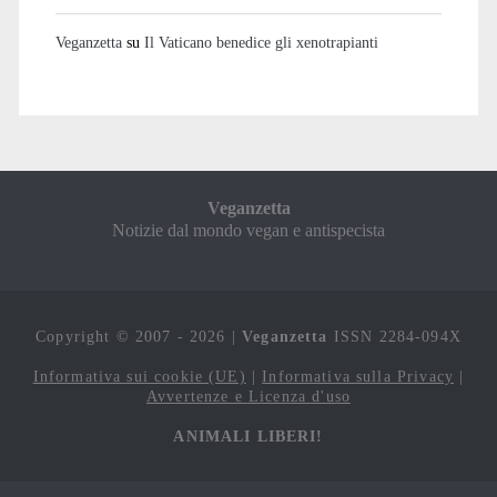
Veganzetta
su
Il Vaticano benedice gli xenotrapianti
Veganzetta
Notizie dal mondo vegan e antispecista
Copyright © 2007 - 2026 |
Veganzetta
ISSN 2284-094X
Informativa sui cookie (UE)
|
Informativa sulla Privacy
|
Avvertenze e Licenza d'uso
ANIMALI LIBERI!