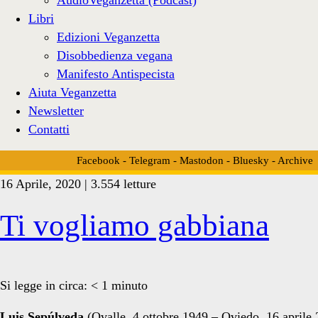
Libri
Edizioni Veganzetta
Disobbedienza vegana
Manifesto Antispecista
Aiuta Veganzetta
Newsletter
Contatti
Facebook
-
Telegram
-
Mastodon
-
Bluesky
-
Archive
16 Aprile, 2020 | 3.554 letture
Tag:
Ti vogliamo gabbiana
<span>morto
Si legge in circa:
< 1
minuto
Luis Sepúlveda
(Ovalle, 4 ottobre 1949 – Oviedo, 16 aprile