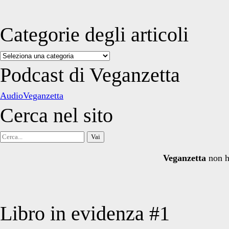
Categorie degli articoli
Categorie
degli
Podcast di Veganzetta
articoli
AudioVeganzetta
Cerca nel sito
Cerca
per:
Veganzetta
non h
Libro in evidenza #1