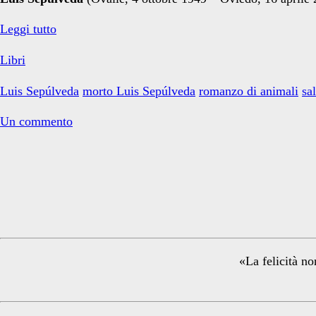
Luis
Ti
Leggi tutto
vogliamo
Libri
gabbiana
Sepúlveda</span>
Luis Sepúlveda
morto Luis Sepúlveda
romanzo di animali
sa
Un commento
Primary
Sidebar
«La felicità no