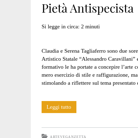
Pietà Antispecista
Safran
Si legge in circa:
2
minuti
Foer</span>
Claudia e Serena Tagliaferro sono due sore
Artistico Statale “Alessandro Caravillani” 
formativo le ha portate a concepire l’arte
mero esercizio di stile e raffigurazione, ma
stimolando a riflettere sul tema presentato d
Pietà
Leggi tutto
Antispecista
ARTEVEGANZETTA