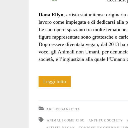
Dana Ellyn
, artista statunitense originari
lavoro come impiegata e di dedicarsi alla p
Le suo opere spaziano tra molte tematiche, s
figure rappresentate sono grottesche e caric
Dopo essere diventata vegan, dal 2013 ha vo
voce, gli Animali non Umani, per denuncia
società, e l’ingiustizia alla quale l’Umano 
Intervista
Leggi tutto
a
Dana
ARTEVEGANZETTA
Ellyn
ANIMALI COME CIBO
ANTI-FUR SOCIETY
ARTISTA VEGAN
COMPASSION OVER KILLIN