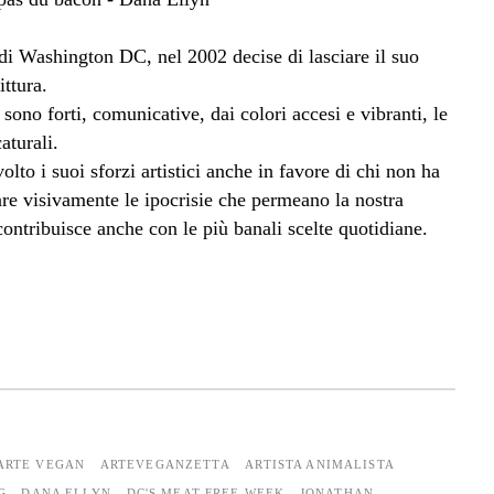
a di Washington DC, nel 2002 decise di lasciare il suo
ittura.
ono forti, comunicative, dai colori accesi e vibranti, le
aturali.
lto i suoi sforzi artistici anche in favore di chi non ha
re visivamente le ipocrisie che permeano la nostra
contribuisce anche con le più banali scelte quotidiane.
ARTE VEGAN
ARTEVEGANZETTA
ARTISTA ANIMALISTA
G
DANA ELLYN
DC'S MEAT FREE WEEK
JONATHAN