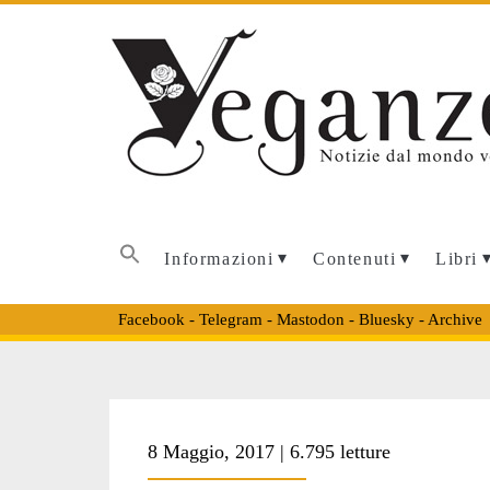
Informazioni
Contenuti
Libri
Facebook
-
Telegram
-
Mastodon
-
Bluesky
-
Archive
Tag:
8 Maggio, 2017 | 6.795 letture
<span>Jonathan