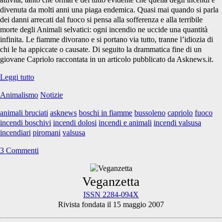
divenuta da molti anni una piaga endemica. Quasi mai quando si parla
dei danni arrecati dal fuoco si pensa alla sofferenza e alla terribile
morte degli Animali selvatici: ogni incendio ne uccide una quantità
infinita. Le fiamme divorano e si portano via tutto, tranne l’idiozia di
chi le ha appiccate o causate. Di seguito la drammatica fine di un
giovane Capriolo raccontata in un articolo pubblicato da Asknews.it.
Gli
Leggi tutto
incendi
Animalismo
Notizie
e
l’orribile
animali bruciati
asknews
boschi in fiamme
bussoleno
capriolo
fuoco
strage
incendi boschivi
incendi dolosi
incendi e animali
incendi valsusa
degli
incendiari
piromani
valsusa
Animali
3 Commenti
Primary
Veganzetta
ISSN 2284-094X
Rivista fondata il 15 maggio 2007