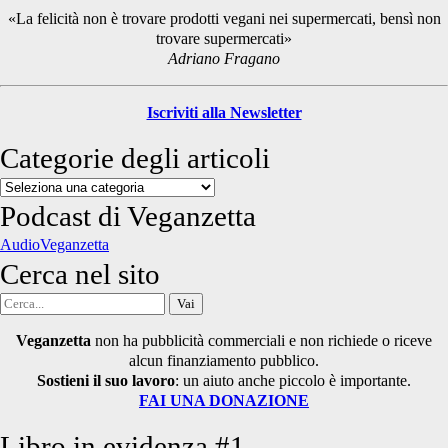
Sidebar
«La felicità non è trovare prodotti vegani nei supermercati, bensì non
trovare supermercati»
Adriano Fragano
Iscriviti alla Newsletter
Categorie degli articoli
Categorie
degli
Podcast di Veganzetta
articoli
AudioVeganzetta
Cerca nel sito
Cerca
per:
Veganzetta
non ha pubblicità commerciali e non richiede o riceve
alcun finanziamento pubblico.
Sostieni il suo lavoro
: un aiuto anche piccolo è importante.
FAI UNA DONAZIONE
Libro in evidenza #1