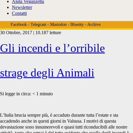
Aiuta Veganzetta
Newsletter
Contatti
Facebook
-
Telegram
-
Mastodon
-
Bluesky
-
Archive
30 Ottobre, 2017 | 10.187 letture
Tag:
Gli incendi e l’orribile
<span>incendi
strage degli Animali
valsusa</span>
Si legge in circa:
< 1
minuto
L’Italia brucia sempre più, è accaduto durante tutta l’estate e sta
accadendo anche in questi giorni in Valsusa. I motivi di questa
devastazione sono innumerevoli e quasi tutti riconducibili alle nostre
attività, tanto che ormai è del tutto evidente che quella degli incendi è