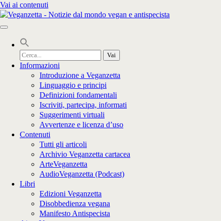
Vai ai contenuti
Cerca
per:
Informazioni
Introduzione a Veganzetta
Linguaggio e principi
Definizioni fondamentali
Iscriviti, partecipa, informati
Suggerimenti virtuali
Avvertenze e licenza d’uso
Contenuti
Tutti gli articoli
Archivio Veganzetta cartacea
ArteVeganzetta
AudioVeganzetta (Podcast)
Libri
Edizioni Veganzetta
Disobbedienza vegana
Manifesto Antispecista