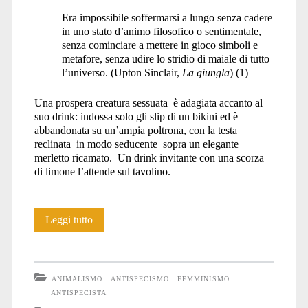
Era impossibile soffermarsi a lungo senza cadere
in uno stato d’animo filosofico o sentimentale,
senza cominciare a mettere in gioco simboli e
metafore, senza udire lo stridio di maiale di tutto
l’universo. (Upton Sinclair,
La
giungla
) (1)
Una prospera creatura sessuata è adagiata accanto al
suo drink: indossa solo gli slip di un bikini ed è
abbandonata su un’ampia poltrona, con la testa
reclinata in modo seducente sopra un elegante
merletto ricamato. Un drink invitante con una scorza
di limone l’attende sul tavolino.
Lo
Leggi tutto
stupro
degli
ANIMALISMO
ANTISPECISMO
FEMMINISMO
Animali,
ANTISPECISTA