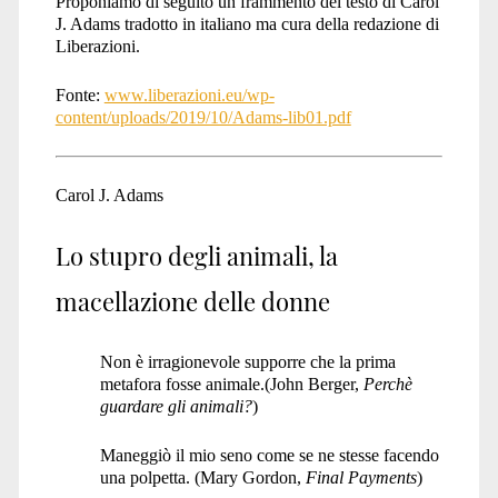
Proponiamo di seguito un frammento del testo di Carol
J. Adams tradotto in italiano ma cura della redazione di
Liberazioni.
Fonte:
www.liberazioni.eu/wp-
content/uploads/2019/10/Adams-lib01.pdf
Carol J. Adams
Lo stupro degli animali, la
macellazione delle donne
Non è irragionevole supporre che la prima
metafora fosse animale.(John Berger,
Perchè
guardare gli
animali?
)
Maneggiò il mio seno come se ne stesse facendo
una polpetta. (Mary Gordon,
Final
P
ayments
)