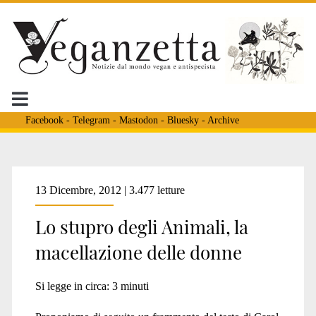
Facebook
-
Telegram
-
Mastodon
-
Bluesky
-
Archive
Tag:
13 Dicembre, 2012 | 3.477 letture
Lo stupro degli Animali, la
<span>femminismo
macellazione delle donne
animalista</span>
Si legge in circa:
3
minuti