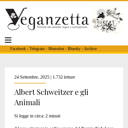
Facebook
-
Telegram
-
Mastodon
-
Bluesky
-
Archive
Tag:
24 Settembre, 2025 | 1.732 letture
Albert Schweitzer e gli
<span>citazioni
Animali
Albert
Si legge in circa:
2
minuti