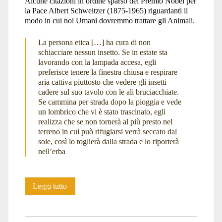
Alcune citazioni in ordine sparso del Premio Nobel per
la Pace Albert Schweitzer (1875-1965) riguardanti il
Schweitzer</span>
modo in cui noi Umani dovremmo trattare gli Animali.
La persona etica […] ha cura di non
schiacciare nessun insetto. Se in estate sta
lavorando con la lampada accesa, egli
preferisce tenere la finestra chiusa e respirare
aria cattiva piuttosto che vedere gli insetti
cadere sul suo tavolo con le ali bruciacchiate.
Se cammina per strada dopo la pioggia e vede
un lombrico che vi è stato trascinato, egli
realizza che se non tornerà al più presto nel
terreno in cui può rifugiarsi verrà seccato dal
sole, così lo toglierà dalla strada e lo riporterà
nell’erba
Albert
Leggi tutto
Schweitzer
e