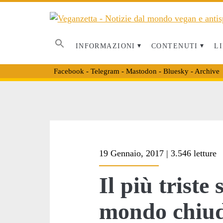
INFORMAZIONI
CONTENUTI
LI
Facebook
-
Telegram
-
Mastodon
-
Bluesky
-
Archive
Tag:
19 Gennaio, 2017 | 3.546 letture
<span>circo
Il più triste
Ringling
mondo chiude