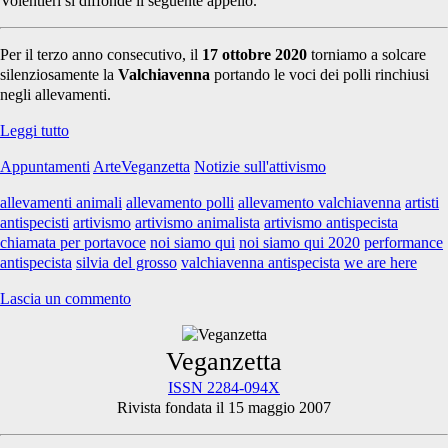
Volentieri si diffonde il seguente appello.
Per il terzo anno consecutivo, il
17 ottobre 2020
torniamo a solcare
silenziosamente la
Valchiavenna
portando le voci dei polli rinchiusi
negli allevamenti.
Chiamata
Leggi tutto
per
Appuntamenti
ArteVeganzetta
Notizie sull'attivismo
portavoce:
NOI
allevamenti animali
allevamento polli
allevamento valchiavenna
artisti
SIAMO
antispecisti
artivismo
artivismo animalista
artivismo antispecista
QUI
chiamata per portavoce
noi siamo qui
noi siamo qui 2020
performance
|
antispecista
silvia del grosso
valchiavenna antispecista
we are here
WE
ARE
Lascia un commento
HERE
2020
Primary
Veganzetta
ISSN 2284-094X
Rivista fondata il 15 maggio 2007