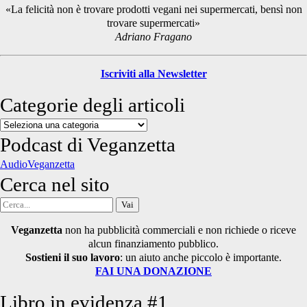
Sidebar
«La felicità non è trovare prodotti vegani nei supermercati, bensì non
trovare supermercati»
Adriano Fragano
Iscriviti alla Newsletter
Categorie degli articoli
Categorie
degli
Podcast di Veganzetta
articoli
AudioVeganzetta
Cerca nel sito
Cerca
per:
Veganzetta
non ha pubblicità commerciali e non richiede o riceve
alcun finanziamento pubblico.
Sostieni il suo lavoro
: un aiuto anche piccolo è importante.
FAI UNA DONAZIONE
Libro in evidenza #1