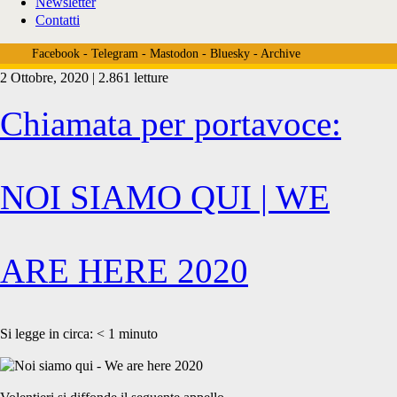
Newsletter
Contatti
Facebook
-
Telegram
-
Mastodon
-
Bluesky
-
Archive
2 Ottobre, 2020 | 2.861 letture
Tag:
Chiamata per portavoce:
<span>chiamata
NOI SIAMO QUI | WE
per
ARE HERE 2020
portavoce</span>
Si legge in circa:
< 1
minuto