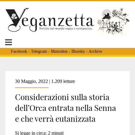
Facebook
-
Telegram
-
Mastodon
-
Bluesky
-
Archive
Tag:
30 Maggio, 2022 | 1.209 letture
Considerazioni sulla storia
<span>cetaceo
dell’Orca entrata nella Senna
e che verrà eutanizzata
senna</span>
Si legge in circa:
2
minuti