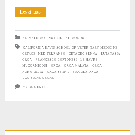
Considerazioni
Leggi tutto
sulla
storia
ANIMALISMO
NOTIZIE DAL MONDO
dell’Orca
CALIFORNIA DAVIS SCHOOL OF VETERINARY MEDICINE
CETACEI MEDITERRANEO
CETACEO SENNA
EUTANASIA
entrata
ORCA
FRANCESCO CORTONESI
LE HAVRE
nella
MUCORMICOSI
ORCA
ORCA MALATA
ORCA
NORMANDIA
ORCA SENNA
PICCOLA ORCA
Senna
UCCISIONE ORCHE
e
2 COMMENTI
che
verrà
eutanizzata
Primary