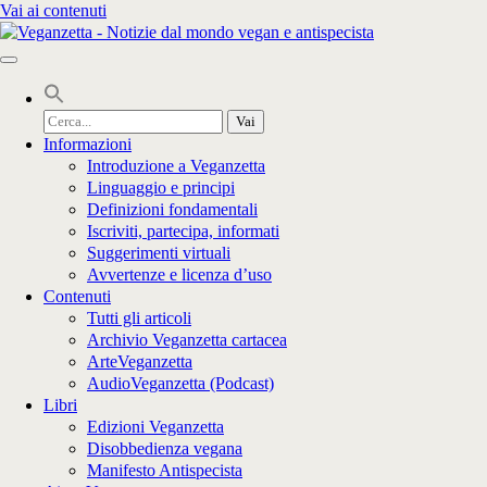
Vai ai contenuti
Cerca
per:
Informazioni
Introduzione a Veganzetta
Linguaggio e principi
Definizioni fondamentali
Iscriviti, partecipa, informati
Suggerimenti virtuali
Avvertenze e licenza d’uso
Contenuti
Tutti gli articoli
Archivio Veganzetta cartacea
ArteVeganzetta
AudioVeganzetta (Podcast)
Libri
Edizioni Veganzetta
Disobbedienza vegana
Manifesto Antispecista