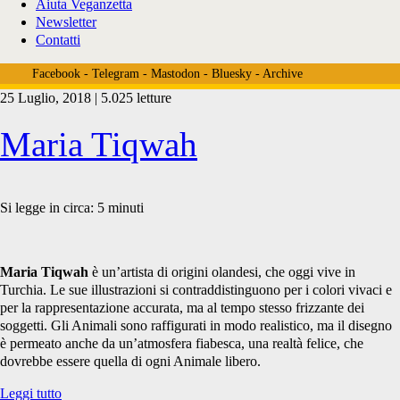
Aiuta Veganzetta
Newsletter
Contatti
Facebook
-
Telegram
-
Mastodon
-
Bluesky
-
Archive
25 Luglio, 2018 | 5.025 letture
Tag:
Maria Tiqwah
<span>bandiera
Si legge in circa:
5
minuti
vegana</span>
Maria Tiqwah
è un’artista di origini olandesi, che oggi vive in
Turchia. Le sue illustrazioni si contraddistinguono per i colori vivaci e
per la rappresentazione accurata, ma al tempo stesso frizzante dei
soggetti. Gli Animali sono raffigurati in modo realistico, ma il disegno
è permeato anche da un’atmosfera fiabesca, una realtà felice, che
dovrebbe essere quella di ogni Animale libero.
Maria
Leggi tutto