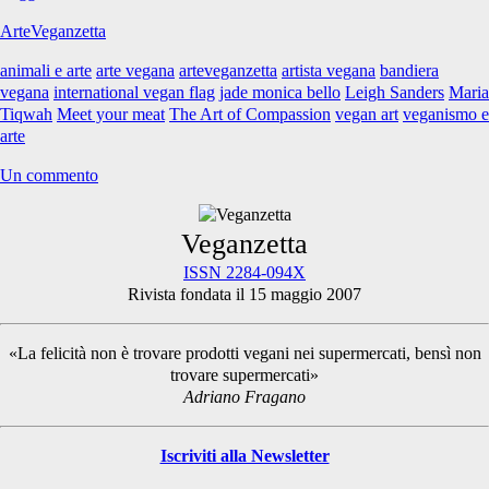
Tiqwah
ArteVeganzetta
animali e arte
arte vegana
arteveganzetta
artista vegana
bandiera
vegana
international vegan flag
jade monica bello
Leigh Sanders
Maria
Tiqwah
Meet your meat
The Art of Compassion
vegan art
veganismo e
arte
Un commento
Primary
Veganzetta
ISSN 2284-094X
Rivista fondata il 15 maggio 2007
Sidebar
«La felicità non è trovare prodotti vegani nei supermercati, bensì non
trovare supermercati»
Adriano Fragano
Iscriviti alla Newsletter