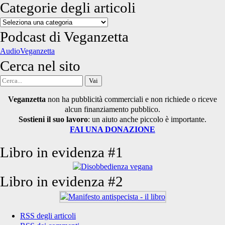
Categorie degli articoli
Categorie
degli
Podcast di Veganzetta
articoli
AudioVeganzetta
Cerca nel sito
Cerca
per:
Veganzetta
non ha pubblicità commerciali e non richiede o riceve
alcun finanziamento pubblico.
Sostieni il suo lavoro
: un aiuto anche piccolo è importante.
FAI UNA DONAZIONE
Libro in evidenza #1
Libro in evidenza #2
RSS degli articoli