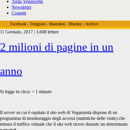
Aiuta Veganzetta
Newsletter
Contatti
Facebook
-
Telegram
-
Mastodon
-
Bluesky
-
Archive
11 Gennaio, 2017 | 3.608 letture
Tag:
2 milioni di pagine in un
<span>awstats</span>
anno
Si legge in circa:
< 1
minuto
Il
server
su cui è ospitato il sito web di Veganzetta dispone di un
programma di monitoraggio degli accessi (statistiche delle visite) che
misura il traffico virtuale che il sito web riceve durante un determinato
periodo*.