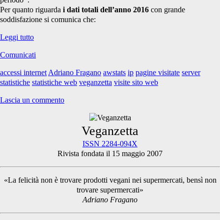
Per quanto riguarda
i dati totali dell’anno 2016
con grande
soddisfazione si comunica che:
2
Leggi tutto
milioni
Comunicati
di
pagine
accessi internet
Adriano Fragano
awstats
ip
pagine visitate
server
in
statistiche
statistiche web
veganzetta
visite sito web
un
anno
Lascia un commento
Primary
Veganzetta
ISSN 2284-094X
Rivista fondata il 15 maggio 2007
Sidebar
«La felicità non è trovare prodotti vegani nei supermercati, bensì non
trovare supermercati»
Adriano Fragano