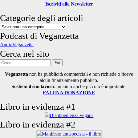
Iscriviti alla Newsletter
Categorie degli articoli
Categorie
degli
Podcast di Veganzetta
articoli
AudioVeganzetta
Cerca nel sito
Cerca
per:
Veganzetta
non ha pubblicità commerciali e non richiede o riceve
alcun finanziamento pubblico.
Sostieni il suo lavoro
: un aiuto anche piccolo è importante.
FAI UNA DONAZIONE
Libro in evidenza #1
Libro in evidenza #2