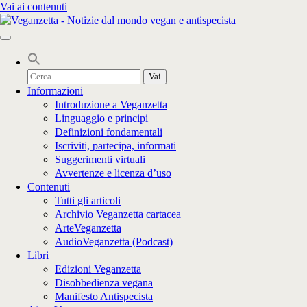
Vai ai contenuti
Cerca
per:
Informazioni
Introduzione a Veganzetta
Linguaggio e principi
Definizioni fondamentali
Iscriviti, partecipa, informati
Suggerimenti virtuali
Avvertenze e licenza d’uso
Contenuti
Tutti gli articoli
Archivio Veganzetta cartacea
ArteVeganzetta
AudioVeganzetta (Podcast)
Libri
Edizioni Veganzetta
Disobbedienza vegana
Manifesto Antispecista