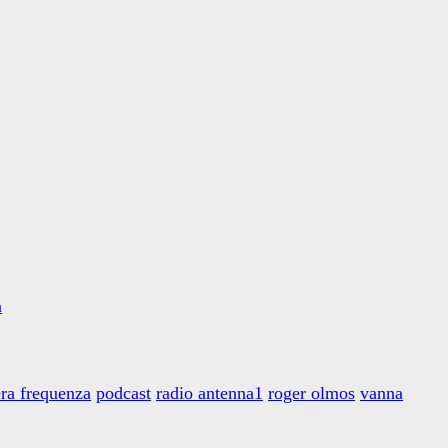
a
era frequenza
podcast
radio antenna1
roger olmos
vanna