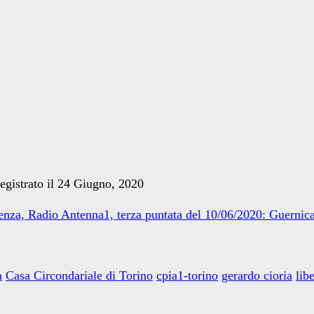
egistrato il 24 Giugno, 2020
enza, Radio Antenna1, terza puntata del 10/06/2020: Guernic
a
Casa Circondariale di Torino
cpia1-torino
gerardo cioria
lib