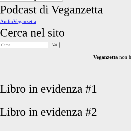
degli
Podcast di Veganzetta
articoli
AudioVeganzetta
Cerca nel sito
Cerca
per:
Veganzetta
non h
Libro in evidenza #1
Libro in evidenza #2