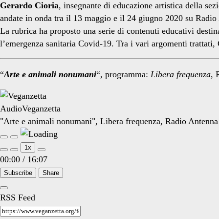
Gerardo Cioria
, insegnante di educazione artistica della se
andate in onda tra il 13 maggio e il 24 giugno 2020 su Radi
La rubrica ha proposto una serie di contenuti educativi destinat
l’emergenza sanitaria Covid-19. Tra i vari argomenti trattati,
“
Arte e animali nonumani
“, programma:
Libera frequenza
, 
AudioVeganzetta
"Arte e animali nonumani", Libera frequenza, Radio Antenna
Play
Pause
Episode
Episode
1x
00:00
/
16:07
Subscribe
Share
RSS Feed