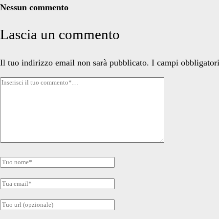
Nessun commento
Lascia un commento
Il tuo indirizzo email non sarà pubblicato.
I campi obbligator
Tuo
commento
Tuo
nome
Tua
email
Tuo
sito