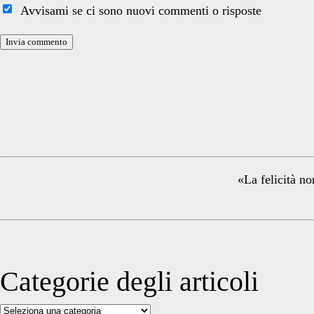
Avvisami se ci sono nuovi commenti o risposte
internet
Primary
Sidebar
«La felicità no
Categorie degli articoli
Categorie