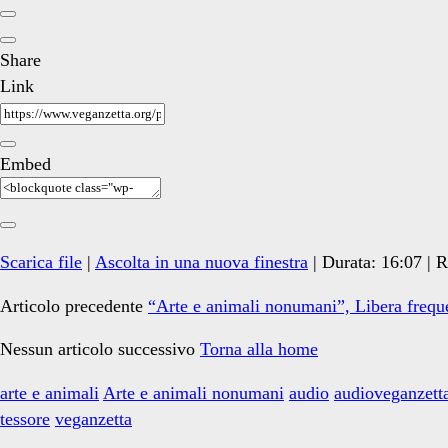
Share
Link
Embed
Scarica file
|
Ascolta in una nuova finestra
|
Durata: 16:07
|
R
Articolo precedente
“Arte e animali nonumani”, Libera frequ
Nessun articolo successivo
Torna alla home
arte e animali
Arte e animali nonumani
audio
audioveganzett
tessore
veganzetta