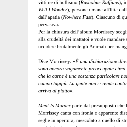
vittime di bullismo (
Rusholme Ruffians
), i
Well I Wonder
), persone umane afflitte dall
dall’apatia (
Nowhere Fast
). Ciascuno di qu
pervasiva.
Per la chiusura dell’album Morrissey sceg
alla crudeltà dei mattatoi e vuole mandare
uccidere brutalmente gli Animali per mangi
Dice Morrissey: «
È una dichiarazione dirett
sono ancora vagamente preoccupate circa i
che la carne è una sostanza particolare no
campo laggiù. La gente non si rende conto
arriva al piatto
».
Meat Is Murder
parte dal presupposto che l
Morrissey canta con ironia e apparente dist
seghe in apertura, mescolato a quello di stra