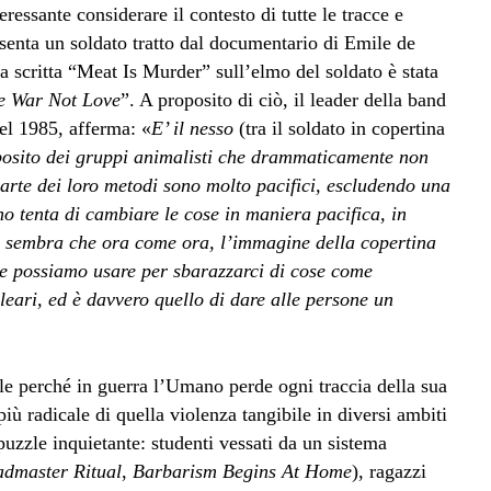
essante considerare il contesto di tutte le tracce e
senta un soldato tratto dal documentario di Emile de
a scritta “Meat Is Murder” sull’elmo del soldato è stata
 War Not Love
”. A proposito di ciò, il leader della band
el 1985, afferma: «
E’ il nesso
(tra il soldato in copertina
posito dei gruppi animalisti che drammaticamente non
arte dei loro metodi sono molto pacifici, escludendo una
 tenta di cambiare le cose in maniera pacifica, in
mi sembra che ora come ora, l’immagine della copertina
he possiamo usare per sbarazzarci di cose come
leari, ed è davvero quello di dare alle persone un
ale perché in guerra l’Umano perde ogni traccia della sua
iù radicale di quella violenza tangibile in diversi ambiti
puzzle inquietante: studenti vessati da un sistema
dmaster Ritual
,
Barbarism Begins At Home
), ragazzi