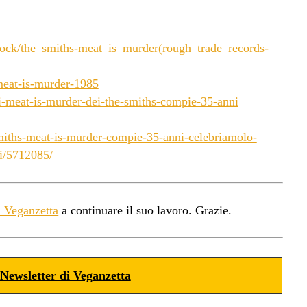
rock/the_smiths-meat_is_murder(rough_trade_records-
eat-is-murder-1985
-meat-is-murder-dei-the-smiths-compie-35-anni
smiths-meat-is-murder-compie-35-anni-celebriamolo-
ai/5712085/
a Veganzetta
a continuare il suo lavoro. Grazie.
Newsletter di Veganzetta