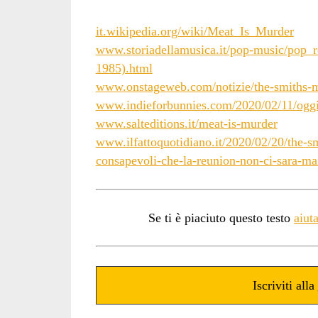
it.wikipedia.org/wiki/Meat_Is_Murder
www.storiadellamusica.it/pop-music/pop_
1985).html
www.onstageweb.com/notizie/the-smiths-m
www.indieforbunnies.com/2020/02/11/oggi
www.salteditions.it/meat-is-murder
www.ilfattoquotidiano.it/2020/02/20/the-
consapevoli-che-la-reunion-non-ci-sara-m
Se ti è piaciuto questo testo
aiut
Iscriviti alla