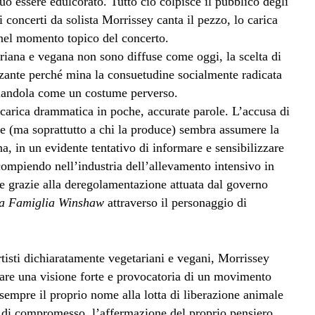
ò essere edulcorato. Tutto ciò colpisce il pubblico degli
 concerti da solista Morrissey canta il pezzo, lo carica
 nel momento topico del concerto.
riana e vegana non sono diffuse come oggi, la scelta di
zante perché mina la consuetudine socialmente radicata
ciandola come un costume perverso.
carica drammatica in poche, accurate parole. L’accusa di
e (ma soprattutto a chi la produce) sembra assumere la
, in un evidente tentativo di informare e sensibilizzare
 compiendo nell’industria dell’allevamento intensivo in
he grazie alla deregolamentazione attuata dal governo
a Famiglia Winshaw
attraverso il personaggio di
rtisti dichiaratamente vegetariani e vegani, Morrissey
dare una visione forte e provocatoria di un movimento
sempre il proprio nome alla lotta di liberazione animale
a di compromesso, l’affermazione del proprio pensiero