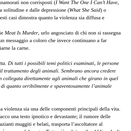
nnamorati non corrisposti (
I Want The One I Can’t Have
,
a solitudine e dalle depressione (
What She Said
) o
esti casi dimostra quanto la violenza sia diffusa e
lie
Meat Is Murder
, urlo angosciato di chi non si rassegna
 un messaggio a coloro che invece continuano a far
arne la carne.
a. Di tutti i possibili temi politici esaminati, le persone
l trattamento degli animali. Sembrano ancora credere
n collegata direttamente agli animali che girano in quel
 di quanto orribilmente e spaventosamente l’animale
a violenza sia una delle componenti principali della vita.
acco una testo ipnotico e devastante; il rumore delle
zianti muggiti e belati, trasporta l’ascoltatore al