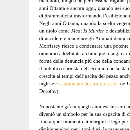
mattatoio, luogo che per nessuna ragione pu
anni Ottanta e ancora oggi, quando nei suoi
di drammaticità trasformando l’esibizione
Negli anni Ottanta, quando la scelta vegeta
un titolo come
Meat Is Murder
è destabiliz
di uccidere e mangiare gli Animali denun
Morrissey riesce a condensare una potente 
omicidio addebitata a chiunque mangi carn
forma della denuncia più che della condanna
il pubblico carnista dell’eccidio che si sta
crescita ai tempi dell’uscita del pezzo anc
inglese e
aspramente descritto da Coe
ne
L
Dorothy).
Nonostante già in quegli anni esistessero a
diventò un simbolo per la sua capacità di 
fino a quel momento ai margini e legò per 
distinguendosi per i toni duri, la mancanz