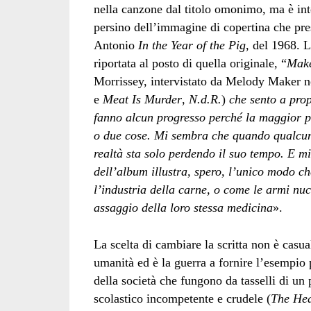
nella canzone dal titolo omonimo, ma è inter
persino dell’immagine di copertina che pre
Antonio
In the Year of the Pig
, del 1968. L
riportata al posto di quella originale, “
Make
Morrissey, intervistato da Melody Maker n
e
Meat Is Murder
,
N.d.R.
)
che sento a pro
fanno alcun progresso perché la maggior p
o due cose. Mi sembra che quando qualcuno
realtà sta solo perdendo il suo tempo. E 
dell’album illustra, spero, l’unico modo c
l’industria della carne, o come le armi nuc
assaggio della loro stessa medicina
».
La scelta di cambiare la scritta non è casu
umanità ed è la guerra a fornire l’esempio p
della società che fungono da tasselli di un 
scolastico incompetente e crudele (
The Hea