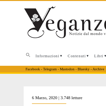
Informazioni
Contenuti
Libri
Facebook
-
Telegram
-
Mastodon
-
Bluesky
-
Archive
6 Marzo, 2020 | 3.748 letture