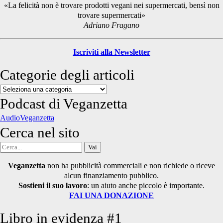
«La felicità non è trovare prodotti vegani nei supermercati, bensì non
trovare supermercati»
Adriano Fragano
Iscriviti alla Newsletter
Categorie degli articoli
Categorie
degli
Podcast di Veganzetta
articoli
AudioVeganzetta
Cerca nel sito
Cerca
per:
Veganzetta
non ha pubblicità commerciali e non richiede o riceve
alcun finanziamento pubblico.
Sostieni il suo lavoro
: un aiuto anche piccolo è importante.
FAI UNA DONAZIONE
Libro in evidenza #1