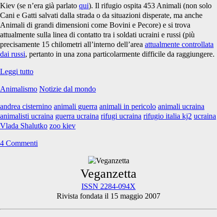
Kiev (se n’era già parlato
qui
). Il rifugio ospita 453 Animali (non solo
Cani e Gatti salvati dalla strada o da situazioni disperate, ma anche
Animali di grandi dimensioni come Bovini e Pecore) e si trova
attualmente sulla linea di contatto tra i soldati ucraini e russi (più
precisamente 15 chilometri all’interno dell’area
attualmente controllata
dai russi
, pertanto in una zona particolarmente difficile da raggiungere.
Anche
Leggi tutto
gli
Animalismo
Notizie dal mondo
Animali
soffrono
andrea cisternino
animali guerra
animali in pericolo
animali ucraina
la
animalisti ucraina
guerra ucraina
rifugi ucraina
rifugio italia kj2
ucraina
guerra
Vlada Shalutko
zoo kiev
#8
4 Commenti
Primary
Veganzetta
ISSN 2284-094X
Rivista fondata il 15 maggio 2007
Sidebar