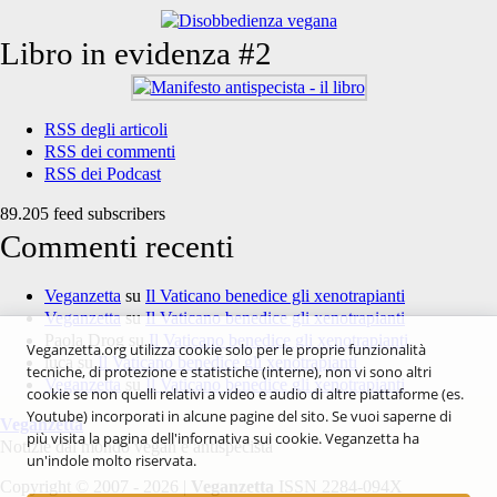
Libro in evidenza #2
RSS degli articoli
RSS dei commenti
RSS dei Podcast
89.205 feed subscribers
Commenti recenti
Veganzetta
su
Il Vaticano benedice gli xenotrapianti
Veganzetta
su
Il Vaticano benedice gli xenotrapianti
Paola Drog
su
Il Vaticano benedice gli xenotrapianti
Veganzetta.org utilizza cookie solo per le proprie funzionalità
luca
su
Il Vaticano benedice gli xenotrapianti
tecniche, di protezione e statistiche (interne), non vi sono altri
Veganzetta
su
Il Vaticano benedice gli xenotrapianti
cookie se non quelli relativi a video e audio di altre piattaforme (es.
Youtube) incorporati in alcune pagine del sito. Se vuoi saperne di
Veganzetta
più visita la pagina dell'infornativa sui cookie. Veganzetta ha
Notizie dal mondo vegan e antispecista
un'indole molto riservata.
Copyright © 2007 - 2026 |
Veganzetta
ISSN 2284-094X