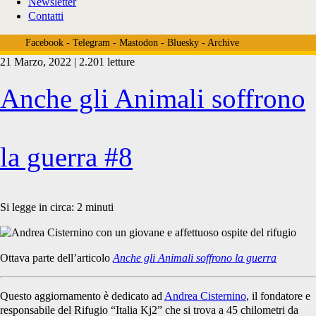
Newsletter
Contatti
Facebook
-
Telegram
-
Mastodon
-
Bluesky
-
Archive
21 Marzo, 2022 | 2.201 letture
Tag:
Anche gli Animali soffrono
<span>rifugio
la guerra #8
italia
Si legge in circa:
2
minuti
kj2</span>
Ottava parte dell’articolo
Anche gli Animali soffrono la guerra
Questo aggiornamento è dedicato ad
Andrea Cisternino
, il fondatore e
responsabile del Rifugio “Italia Kj2” che si trova a 45 chilometri da