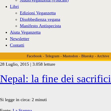
Libri
Edizioni Veganzetta
Disobbedienza vegana
Manifesto Antispecista
Aiuta Veganzetta
Newsletter
Contatti
Facebook
-
Telegram
-
Mastodon
-
Bluesky
-
Archive
28 Luglio, 2015 | 3.058 letture
Tag:
Nepal: la fine dei sacrific
<span>Gadhimai
Si legge in circa:
2
minuti
Fonte:
La Stampa