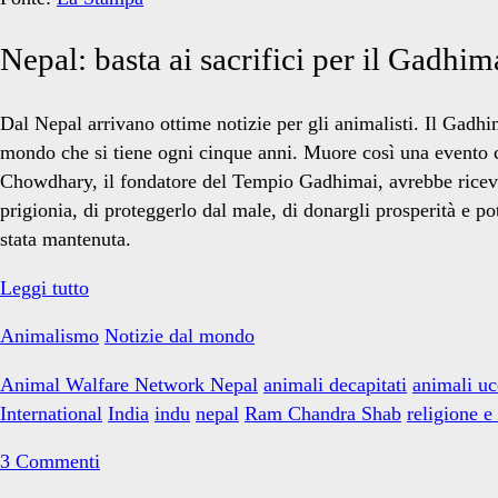
Temple
Nepal: basta ai sacrifici per il Gadhi
Trust</span>
Dal Nepal arrivano ottime notizie per gli animalisti. Il Gadh
mondo che si tiene ogni cinque anni. Muore così una evento 
Chowdhary, il fondatore del Tempio Gadhimai, avrebbe ricevut
prigionia, di proteggerlo dal male, di donargli prosperità e p
stata mantenuta.
Nepal:
Leggi tutto
la
Animalismo
Notizie dal mondo
fine
dei
Animal Walfare Network Nepal
animali decapitati
animali uc
sacrifici
International
India
indu
nepal
Ram Chandra Shab
religione e
per
il
3 Commenti
Gadhimai