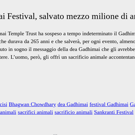
mai Festival, salvato mezzo milione di 
imai Temple Trust ha sospeso a tempo indeterminato il Gadhimai
che durava da 265 anni e che salverà, per ogni evento, alme
o in sogno il messaggio della dea Gadhimai che gli avrebbe c
otere. L’uomo, però, gli offrì un sacrificio animale accontenta
cisi
Bhagwan Chowdhary
dea Gadhimai
festival Gadhimai
G
 animali
sacrifici animali
sacrificio animali
Sankranti Festival