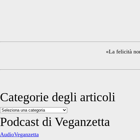
Festival
Primary
Sidebar
«La felicità no
Categorie degli articoli
Categorie
degli
Podcast di Veganzetta
articoli
AudioVeganzetta