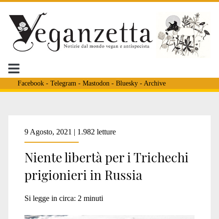
Facebook
-
Telegram
-
Mastodon
-
Bluesky
-
Archive
Tag:
9 Agosto, 2021 | 1.982 letture
Niente libertà per i Trichechi
<span>cuccioli
prigionieri in Russia
tricheco</span>
Si legge in circa:
2
minuti