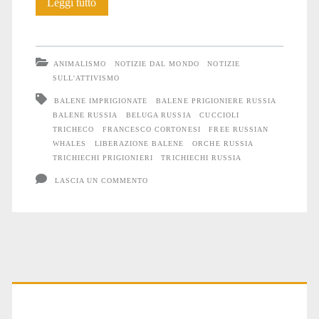
Niente
Leggi tutto
libertà
per
ANIMALISMO
NOTIZIE DAL MONDO
NOTIZIE
i
SULL'ATTIVISMO
BALENE IMPRIGIONATE
BALENE PRIGIONIERE RUSSIA
Trichechi
BALENE RUSSIA
BELUGA RUSSIA
CUCCIOLI
prigionieri
TRICHECO
FRANCESCO CORTONESI
FREE RUSSIAN
WHALES
LIBERAZIONE BALENE
ORCHE RUSSIA
in
TRICHIECHI PRIGIONIERI
TRICHIECHI RUSSIA
Russia
LASCIA UN COMMENTO
Primary