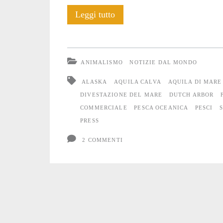
L’Aquila
Leggi tutto
di
Mare
ANIMALISMO
NOTIZIE DAL MONDO
dentro
ALASKA
AQUILA CALVA
AQUILA DI MARE
il
DIVESTAZIONE DEL MARE
DUTCH ARBOR
COMMERCIALE
PESCA OCEANICA
PESCI
cassonetto
PRESS
2 COMMENTI