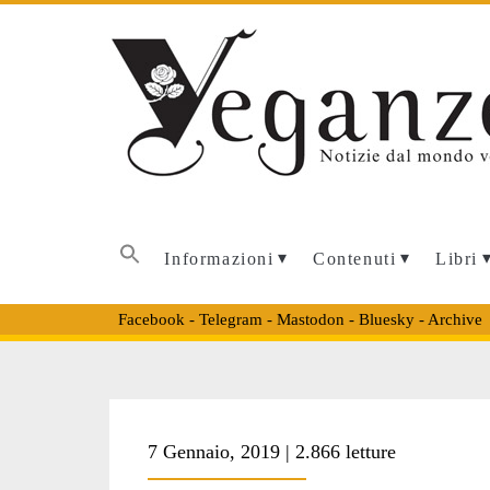
Informazioni
Contenuti
Libri
Facebook
-
Telegram
-
Mastodon
-
Bluesky
-
Archive
Tag:
7 Gennaio, 2019 | 2.866 letture
<span>aquila