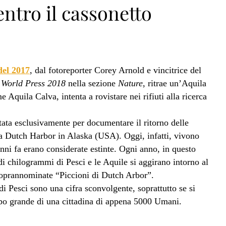
entro il cassonetto
del 2017
, dal fotoreporter Corey Arnold e vincitrice del
l
World Press 2018
nella sezione
Nature
, ritrae un’Aquila
Aquila Calva, intenta a rovistare nei rifiuti alla ricerca
tata esclusivamente per documentare il ritorno delle
n>
 a Dutch Harbor in Alaska (USA). Oggi, infatti, vivono
nni fa erano considerate estinte. Ogni anno, in questo
di chilogrammi di Pesci e le Aquile si aggirano intorno al
soprannominate “Piccioni di Dutch Arbor”.
i Pesci sono una cifra sconvolgente, soprattutto se si
oppo grande di una cittadina di appena 5000 Umani.