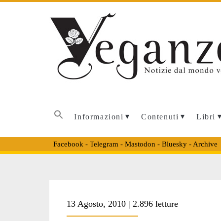
Informazioni
Contenuti
Libri
Facebook
-
Telegram
-
Mastodon
-
Bluesky
-
Archive
Tag:
13 Agosto, 2010 | 2.896 letture
<span>animal