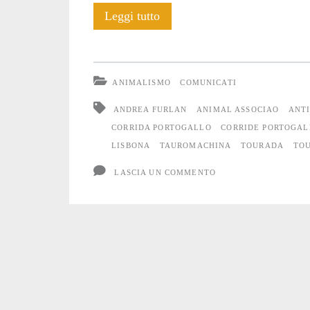
Solidarietà
Leggi tutto
alla
manifestazione
ANIMALISMO
COMUNICATI
anti-
ANDREA FURLAN
ANIMAL ASSOCIAO
ANT
tourada
CORRIDA PORTOGALLO
CORRIDE PORTOGAL
LISBONA
TAUROMACHINA
TOURADA
TO
in
LASCIA UN COMMENTO
Portogallo