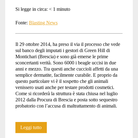
Si legge in circa:
< 1
minuto
Bioresources</span>
Fonte:
Blasting News
Il 29 ottobre 2014, ha preso il via il processo che vede
sul banco degli imputati i gestori di Green Hill di
Montichari (Brescia) e sono già emerse le prime
sconcertanti verità. Sono 6000 i beagle uccisi in due
anni e mezzo. Tra questi anche cuccioli affetti da una
semplice dermatite, facilmente curabile. E proprio da
questo particolare vi è il sospetto che gli animali
venissero usati anche per testare prodotti cosmetici.
Come si ricorderà la struttura è stata chiusa nel luglio
2012 dalla Procura di Brescia e posta sotto sequestro
probatorio con l’accusa di maltrattamento di animali.
Via
Leggi tutto