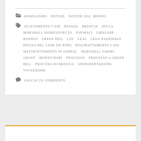
al
processo
ANIMALISMO
NOTIZIE
NOTIZIE DAL MONDO
Green
ALLEVAMENTO CANI
BEAGLE
BRESCIA
DELLA
MARSHALL BIORESOURCES
FARMACI
GHISLANE
Hill,
RONDOT
GREEN HILL
LAV
LEAL
LEGA NAZIONALE
prime
DIFESA DEL CANE ED ENPA
MALTRATTAMENTO CANI
MALTRATTAMENTO DI ANIMAL
MARSHALL FARMS
rivelazioni:
GROUP
MONTICHARI
PROCESSO
PROCESSO A GREEN
HILL
PROCURA DI BRESCIA
SPERIMENTAZIONE
uccisi
VIVISEZIONE
6.000
LASCIA UN COMMENTO
Beagle
in
due
Primary
anni
e