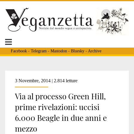
Facebook
-
Telegram
-
Mastodon
-
Bluesky
-
Archive
Tag:
3 Novembre, 2014 | 2.814 letture
Via al processo Green Hill,
<span>della
prime rivelazioni: uccisi
6.000 Beagle in due anni e
Marshall
mezzo