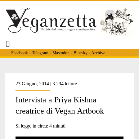
Facebook
-
Telegram
-
Mastodon
-
Bluesky
-
Archive
Tag:
23 Giugno, 2014 | 3.294 letture
Intervista a Priya Kishna
<span>animalismo
creatrice di Vegan Artbook
e
Si legge in circa:
4
minuti