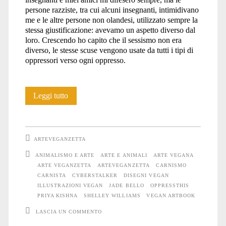
persone razziste, tra cui alcuni insegnanti, intimidivano
me e le altre persone non olandesi, utilizzato sempre la
stessa giustificazione: avevamo un aspetto diverso dal
loro. Crescendo ho capito che il sessismo non era
diverso, le stesse scuse vengono usate da tutti i tipi di
oppressori verso ogni oppresso.
Intervista
Leggi tutto
a
Priya
ARTEVEGANZETTA
Kishna
ANIMALISMO E ARTE
ARTE E ANIMALI
ARTE VEGANA
ARTE VEGANZETTA
ARTEVEGANZETTA
CARNISMO
creatrice
CARNISTA
CYBERSTALKER
DISEGNI VEGAN
di
ILLUSTRAZIONI VEGAN
JADE BELLO
OPPRESSTHIS
PRIYA KISHNA
SHELLEY WILLIAMS
VEGAN ARTBOOK
Vegan
LASCIA UN COMMENTO
Artbook