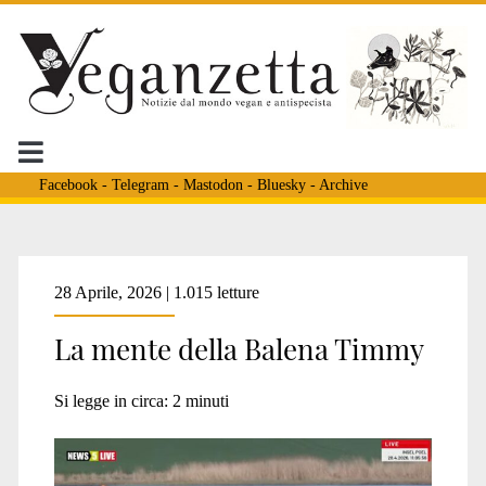
Facebook
-
Telegram
-
Mastodon
-
Bluesky
-
Archive
Veganzetta
28 Aprile, 2026 | 1.015 letture
La mente della Balena Timmy
Posts
Si legge in circa:
2
minuti