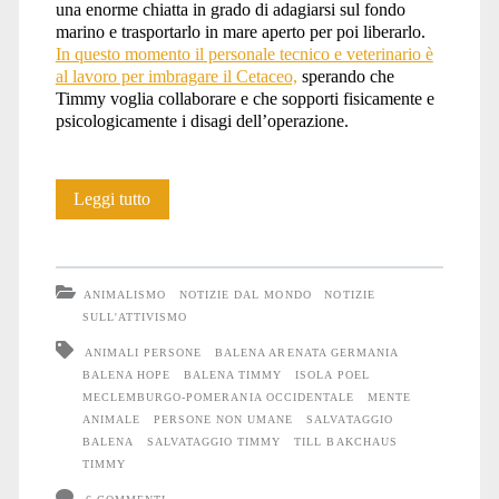
una enorme chiatta in grado di adagiarsi sul fondo
marino e trasportarlo in mare aperto per poi liberarlo.
In questo momento il personale tecnico e veterinario è
al lavoro per imbragare il Cetaceo,
sperando che
Timmy voglia collaborare e che sopporti fisicamente e
psicologicamente i disagi dell’operazione.
La
Leggi tutto
mente
della
ANIMALISMO
NOTIZIE DAL MONDO
NOTIZIE
Balena
SULL'ATTIVISMO
ANIMALI PERSONE
BALENA ARENATA GERMANIA
Timmy
BALENA HOPE
BALENA TIMMY
ISOLA POEL
MECLEMBURGO-POMERANIA OCCIDENTALE
MENTE
ANIMALE
PERSONE NON UMANE
SALVATAGGIO
BALENA
SALVATAGGIO TIMMY
TILL BAKCHAUS
TIMMY