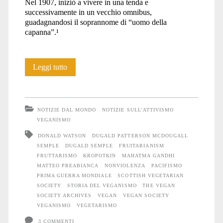
Nel 1907, iniziò a vivere in una tenda e
successivamente in un vecchio omnibus,
guadagnandosi il soprannome di “uomo della
capanna”.¹
Pionieri
Leggi tutto
del
veganismo
NOTIZIE DAL MONDO
NOTIZIE SULL'ATTIVISMO
etico:
VEGANISMO
DONALD WATSON
DUGALD PATTERSON MCDOUGALL
Dugald
SEMPLE
DUGALD SEMPLE
FRUITARIANISM
Semple
FRUTTARISMO
KROPOTKIN
MAHATMA GANDHI
MATTEO PREABIANCA
NONVIOLENZA
PACIFISMO
(1884-
PRIMA GUERRA MONDIALE
SCOTTISH VEGETARIAN
SOCIETY
STORIA DEL VEGANISMO
THE VEGAN
1964)
SOCIETY ARCHIVES
VEGAN
VEGAN SOCIETY
VEGANISMO
VEGETARISMO
3 COMMENTI