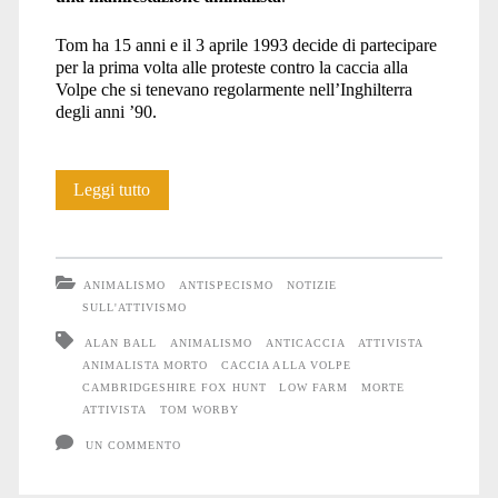
Tom ha 15 anni e il 3 aprile 1993 decide di partecipare
per la prima volta alle proteste contro la caccia alla
Volpe che si tenevano regolarmente nell’Inghilterra
degli anni ’90.
Tom
Leggi tutto
Worby
moriva
ANIMALISMO
ANTISPECISMO
NOTIZIE
33
SULL'ATTIVISMO
ALAN BALL
ANIMALISMO
ANTICACCIA
ATTIVISTA
anni
ANIMALISTA MORTO
CACCIA ALLA VOLPE
fa
CAMBRIDGESHIRE FOX HUNT
LOW FARM
MORTE
ATTIVISTA
TOM WORBY
UN COMMENTO