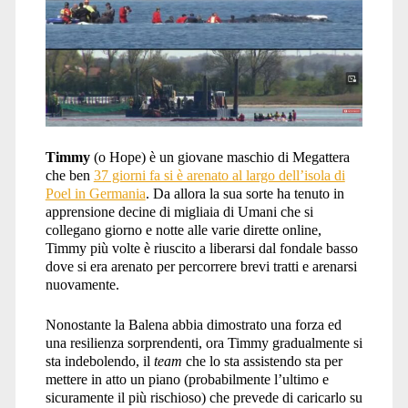
Timmy
(o Hope) è un giovane maschio di Megattera
che ben
37 giorni fa si è arenato al largo dell’isola di
Poel in Germania
. Da allora la sua sorte ha tenuto in
apprensione decine di migliaia di Umani che si
collegano giorno e notte alle varie dirette online,
Timmy più volte è riuscito a liberarsi dal fondale basso
dove si era arenato per percorrere brevi tratti e arenarsi
nuovamente.
Nonostante la Balena abbia dimostrato una forza ed
una resilienza sorprendenti, ora Timmy gradualmente si
sta indebolendo, il
team
che lo sta assistendo sta per
mettere in atto un piano (probabilmente l’ultimo e
sicuramente il più rischioso) che prevede di caricarlo su