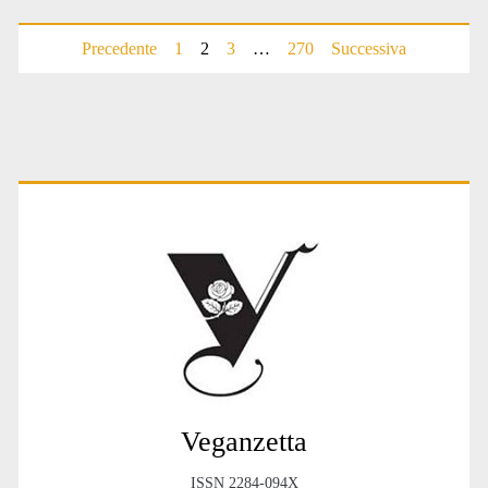
Paginazione
Precedente
1
2
3
…
270
Successiva
degli
articoli
Primary
Sidebar
Veganzetta
ISSN 2284-094X