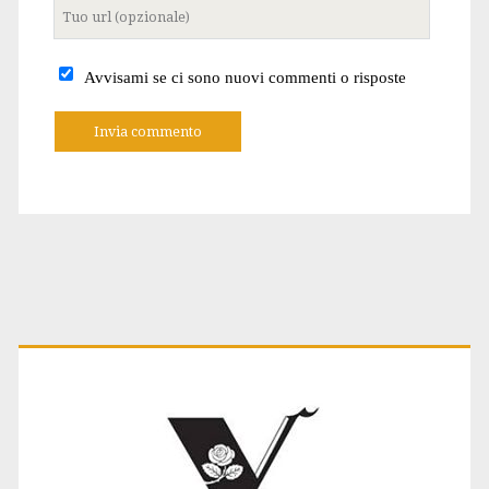
Tuo
sito
internet
Avvisami se ci sono nuovi commenti o risposte
A
l
t
e
r
n
a
t
Primary
i
v
e
:
Sidebar