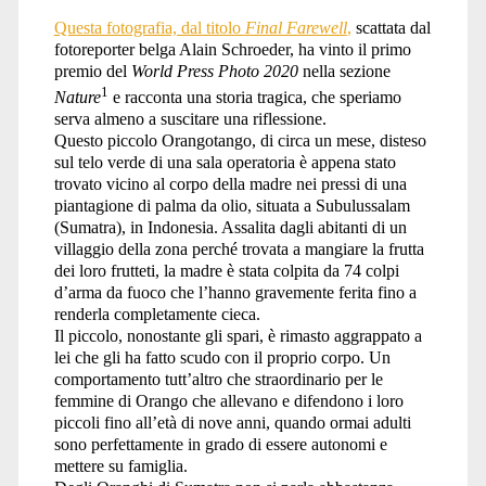
Questa fotografia, dal titolo
Final Farewell
,
scattata dal
fotoreporter belga Alain Schroeder, ha vinto il primo
premio del
World Press Photo 2020
nella sezione
1
Nature
e racconta una storia tragica, che speriamo
serva almeno a suscitare una riflessione.
Questo piccolo Orangotango, di circa un mese, disteso
sul telo verde di una sala operatoria è appena stato
trovato vicino al corpo della madre nei pressi di una
piantagione di palma da olio, situata a Subulussalam
(Sumatra), in Indonesia. Assalita dagli abitanti di un
villaggio della zona perché trovata a mangiare la frutta
dei loro frutteti, la madre è stata colpita da 74 colpi
d’arma da fuoco che l’hanno gravemente ferita fino a
renderla completamente cieca.
Il piccolo, nonostante gli spari, è rimasto aggrappato a
lei che gli ha fatto scudo con il proprio corpo. Un
comportamento tutt’altro che straordinario per le
femmine di Orango che allevano e difendono i loro
piccoli fino all’età di nove anni, quando ormai adulti
sono perfettamente in grado di essere autonomi e
mettere su famiglia.