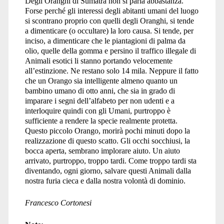
Degli Oranghi di Sumatra non si parla abbastanza.
Forse perché gli interessi degli abitanti umani del luogo
si scontrano proprio con quelli degli Oranghi, si tende
a dimenticare (o occultare) la loro causa. Si tende, per
inciso, a dimenticare che le piantagioni di palma da
olio, quelle della gomma e persino il traffico illegale di
Animali esotici li stanno portando velocemente
all’estinzione. Ne restano solo 14 mila. Neppure il fatto
che un Orango sia intelligente almeno quanto un
bambino umano di otto anni, che sia in grado di
imparare i segni dell’alfabeto per non udenti e a
interloquire quindi con gli Umani, purtroppo è
sufficiente a rendere la specie realmente protetta.
Questo piccolo Orango, morirà pochi minuti dopo la
realizzazione di questo scatto. Gli occhi socchiusi, la
bocca aperta, sembrano implorare aiuto. Un aiuto
arrivato, purtroppo, troppo tardi. Come troppo tardi sta
diventando, ogni giorno, salvare questi Animali dalla
nostra furia cieca e dalla nostra volontà di dominio.
Francesco Cortonesi