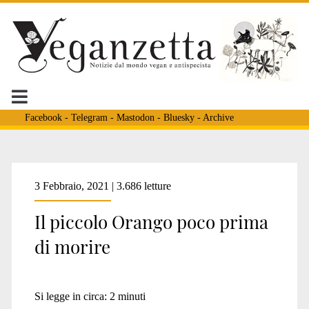
Facebook
-
Telegram
-
Mastodon
-
Bluesky
-
Archive
3 Febbraio, 2021 | 3.686 letture
Il piccolo Orango poco prima
di morire
Si legge in circa:
2
minuti