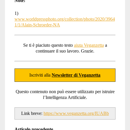
Note:
1)
www.worldpressphoto.org/collection/photo/2020/3964
1/1/Alain-Schroeder-NA
Se ti è piaciuto questo testo
aiuta Veganzetta
a
continuare il suo lavoro. Grazie.
Iscriviti alla
Newsletter di Veganzetta
Questo contenuto non può essere utilizzato per istruire
l’Intelligenza Artificiale.
Link breve:
https://www.veganzetta.org/IUABb
Articolo precedente