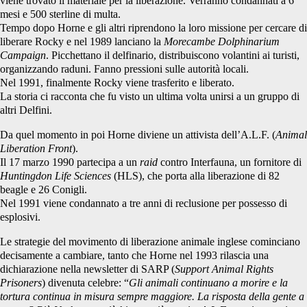
viene trovato il materiale per la liberazione. Verranno condannati a 6
mesi e 500 sterline di multa.
Tempo dopo Horne e gli altri riprendono la loro missione per cercare di
liberare Rocky e nel 1989 lanciano la
Morecambe Dolphinarium
Campaign
. Picchettano il delfinario, distribuiscono volantini ai turisti,
organizzando raduni. Fanno pressioni sulle autorità locali.
Nel 1991, finalmente Rocky viene trasferito e liberato.
La storia ci racconta che fu visto un ultima volta unirsi a un gruppo di
altri Delfini.
Da quel momento in poi Horne diviene un attivista dell’A.L.F. (
Animal
Liberation Front
).
Il 17 marzo 1990 partecipa a un
raid
contro Interfauna, un fornitore di
Huntingdon Life Sciences
(HLS), che porta alla liberazione di 82
beagle e 26 Conigli.
Nel 1991 viene condannato a tre anni di reclusione per possesso di
esplosivi.
Le strategie del movimento di liberazione animale inglese cominciano
decisamente a cambiare, tanto che Horne nel 1993 rilascia una
dichiarazione nella newsletter di SARP (
Support Animal Rights
Prisoners
) divenuta celebre: “
Gli animali continuano a morire e la
tortura continua in misura sempre maggiore. La risposta della gente a