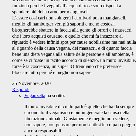
funziona perché i vegani all’acqua di rose sono disposti a
spendere più della carne per mangiarseli.
L’essere così cari non spingerà i carnivori poi a mangiarseli,
meglio gli hamburger veri più saporiti e meno costosi.
bisognerebbe sbattere in faccia alla gente gli orrori e i massacri
che i loro acquisti causano, e quello che mi fa incazzare al
riguardo è vedere infiniti spot per cause nobilissime ma mai nulla
al riguardo della causa vegana, dei massacri, e di quanto faccia
bene una dieta vegana alla salute delle persone e all’ambiente, è
come se ci fosse un tacito accordo di silenzio, un muro invisibile,
forse è la coscienza, un super IO freudiano che preferisce
bloccare tutto perché è meglio non sapere.
25 Novembre, 2020
Rispondi
Veganzetta
ha scritto:
Il muro invisibile di cui tu parli è quello che ha da sempre
circondato il veganismo e più in generale la causa della
liberazione animale. Giustamente è meglio non vedere,
non sapere, non pensare per non sentirsi in colpa o peggio
ancora responsabili.