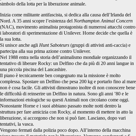
simbolo della lotta per la liberazione animale.
Inizia come militante antifascista, si dedica alla causa dell’Irlanda del
Nord. A 35 anni scopre l’esistenza del
Northampton Animal Concern
(NAC), movimento animalista protagonista di numerosi attacchi contro
i laboratori di sperimentazione di Unilever. Horne decide che quella è
la sua lotta.
Si unisce anche agli
Hunt Saboteurs
(gruppi di attivisti anti-caccia) e
partecipa alla sua prima azione contro Unilever.
Nel 1988 entra nella storia dell’animalismo mondiale organizzando il
tentativo di liberare Rocky: un Delfino che da più di 20 anni langue in
una piccola piscina del Lancashire.
Il piano è tecnicamente ben congegnato ma la missione è molto
complessa. Spostare un Delfino che pesa 200 kg e portarlo fino al mare
non è cosa facile. Gli attivisti dimostrano inoltre di non conoscere bene
le difficoltà di reinserire un Delfino in natura. Sono gli anni ’80 e le
informazioni etologiche su questi Animali non circolano come oggi.
Nonostante Horne e i suoi abbiano passato molte notti dentro la
struttura per fare amicizia con Rocky, al momento di mettere in atto la
liberazione, si accorgono che non si può fare. Lasciano, dopo vari
tentativi, la vasca.
Vengono fermati dalla polizia poco dopo. All’interno della macchina