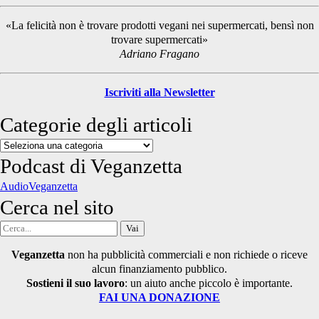
Sidebar
«La felicità non è trovare prodotti vegani nei supermercati, bensì non
trovare supermercati»
Adriano Fragano
Iscriviti alla Newsletter
Categorie degli articoli
Categorie
degli
Podcast di Veganzetta
articoli
AudioVeganzetta
Cerca nel sito
Cerca
per:
Veganzetta
non ha pubblicità commerciali e non richiede o riceve
alcun finanziamento pubblico.
Sostieni il suo lavoro
: un aiuto anche piccolo è importante.
FAI UNA DONAZIONE