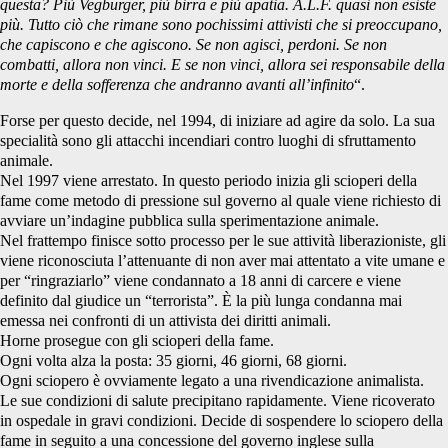
questa? Più Vegburger, più birra e più apatia. A.L.F. quasi non esiste
più. Tutto ciò che rimane sono pochissimi attivisti che si preoccupano,
che capiscono e che agiscono. Se non agisci, perdoni. Se non
combatti, allora non vinci. E se non vinci, allora sei responsabile della
morte e della sofferenza che andranno avanti all’infinito
“.
Forse per questo decide, nel 1994, di iniziare ad agire da solo. La sua
specialità sono gli attacchi incendiari contro luoghi di sfruttamento
animale.
Nel 1997 viene arrestato. In questo periodo inizia gli scioperi della
fame come metodo di pressione sul governo al quale viene richiesto di
avviare un’indagine pubblica sulla sperimentazione animale.
Nel frattempo finisce sotto processo per le sue attività liberazioniste, gli
viene riconosciuta l’attenuante di non aver mai attentato a vite umane e
per “ringraziarlo” viene condannato a 18 anni di carcere e viene
definito dal giudice un “terrorista”. È la più lunga condanna mai
emessa nei confronti di un attivista dei diritti animali.
Horne prosegue con gli scioperi della fame.
Ogni volta alza la posta: 35 giorni, 46 giorni, 68 giorni.
Ogni sciopero è ovviamente legato a una rivendicazione animalista.
Le sue condizioni di salute precipitano rapidamente. Viene ricoverato
in ospedale in gravi condizioni. Decide di sospendere lo sciopero della
fame in seguito a una concessione del governo inglese sulla