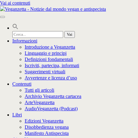
Vai ai contenuti
Cerca
per:
Informazioni
Introduzione a Veganzetta
Linguaggio e principi
Definizioni fondamentali
Iscriviti, partecipa, informati
Suggerimenti virtuali
Avvertenze e licenza d’uso
Contenuti
Tutti gli articoli
Archivio Veganzetta cartacea
ArteVeganzetta
AudioVeganzetta (Podcast)
Libri
Edizioni Veganzetta
Disobbedienza vegana
Manifesto Antispecista