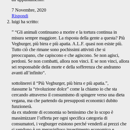
7 Novembre, 2020
Rispondi
luigi
ha scritto:
” “Gli animali continuano a morire e la tortura continua in
misura sempre maggiore. La risposta della gente a questa? Più
Vegburger, più birra e più apatia. A.L.F. quasi non esiste più.
Tutto ciò che rimane sono pochissimi attivisti che si
preoccupano, che capiscono e che agiscono. Se non agisci,
perdoni. Se non combatti, allora non vinci. E se non vinci, allora
sei responsabile della morte e della sofferenza che andranno
avanti all’infinito“.
sottolinerei il “Più Vegburger, più birra e più apatia.”,
riassume la “rivoluzione dolce” come la chiamo io che sta
cercando attraverso il consumismo di spingere verso una dieta
vegana, ma che partendo da presupposti economici dubito
funzionerà.
da ex studente di economia so benissimo che lo scopo è
massimizzare l’offerta per ogni specifica categoria di
consumatori, i vegburger esistono perché venderli ai prezzi che
si vendono è un meraviglioso investimento economico e