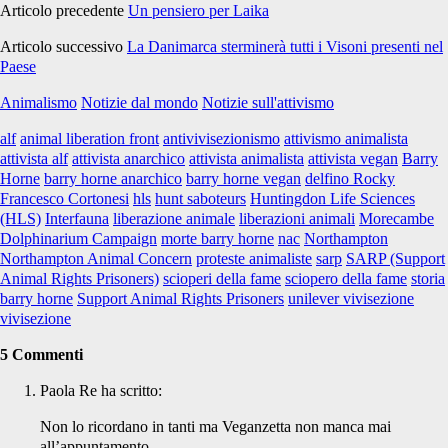
Articolo precedente
Un pensiero per Laika
Articolo successivo
La Danimarca sterminerà tutti i Visoni presenti nel
Paese
Animalismo
Notizie dal mondo
Notizie sull'attivismo
alf
animal liberation front
antivivisezionismo
attivismo animalista
attivista alf
attivista anarchico
attivista animalista
attivista vegan
Barry
Horne
barry horne anarchico
barry horne vegan
delfino Rocky
Francesco Cortonesi
hls
hunt saboteurs
Huntingdon Life Sciences
(HLS)
Interfauna
liberazione animale
liberazioni animali
Morecambe
Dolphinarium Campaign
morte barry horne
nac
Northampton
Northampton Animal Concern
proteste animaliste
sarp
SARP (Support
Animal Rights Prisoners)
scioperi della fame
sciopero della fame
storia
barry horne
Support Animal Rights Prisoners
unilever vivisezione
vivisezione
5 Commenti
Paola Re
ha scritto:
Non lo ricordano in tanti ma Veganzetta non manca mai
all’appuntamento.