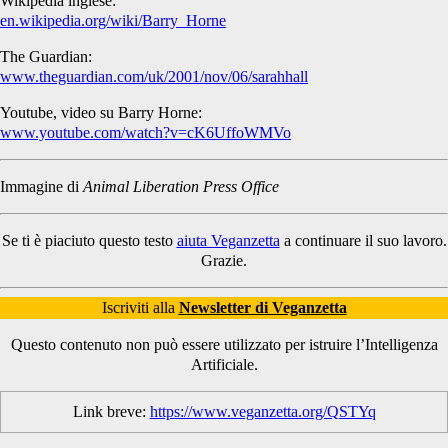
Wikipedia inglese:
en.wikipedia.org/wiki/Barry_Horne
The Guardian:
www.theguardian.com/uk/2001/nov/06/sarahhall
Youtube, video su Barry Horne:
www.youtube.com/watch?v=cK6UffoWMVo
Immagine di
Animal Liberation Press Office
Se ti è piaciuto questo testo
aiuta Veganzetta
a continuare il suo lavoro.
Grazie.
Iscriviti alla
Newsletter di Veganzetta
Questo contenuto non può essere utilizzato per istruire l’Intelligenza
Artificiale.
Link breve:
https://www.veganzetta.org/QSTYq