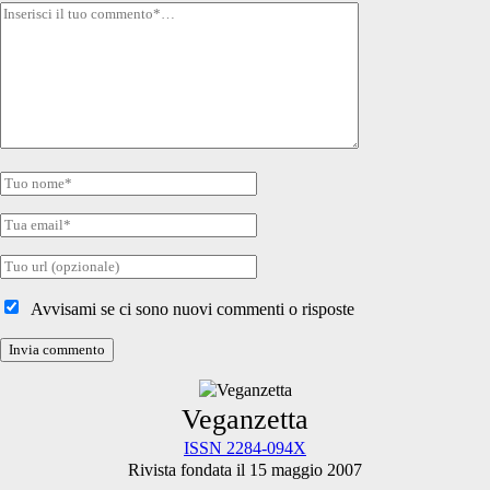
Tuo
commento
Tuo
nome
Tua
email
Tuo
sito
internet
Avvisami se ci sono nuovi commenti o risposte
Primary
Veganzetta
ISSN 2284-094X
Rivista fondata il 15 maggio 2007